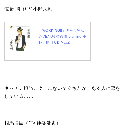
佐藤 潤（CV.小野大輔）
「WORKING!!」きゃらそん
☆MENU6 佐藤潤 starring 小
野大輔 【CD Maxi】
キッチン担当。クールないで立ちだが、ある人に恋を
している……
相馬博臣（CV.神谷浩史）