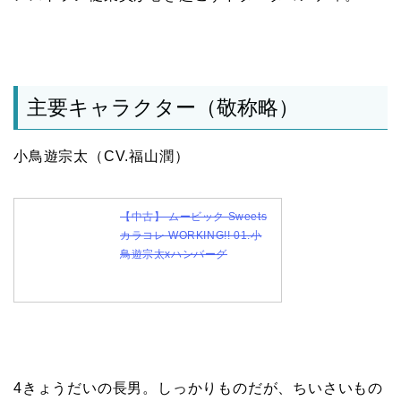
主要キャラクター（敬称略）
小鳥遊宗太（CV.福山潤）
【中古】 ムービック Sweets
カラコレ WORKING!! 01.小
鳥遊宗太xハンバーグ
4きょうだいの長男。しっかりものだが、ちいさいもの