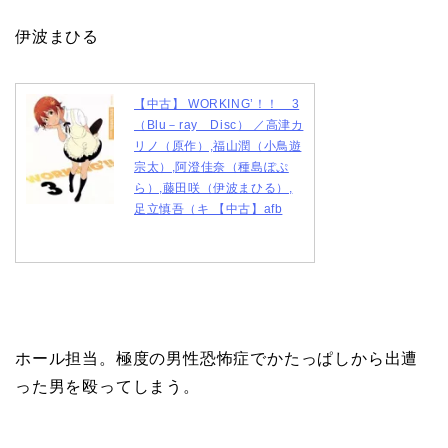
伊波まひる
【中古】 WORKING’！！ 3
（Blu－ray Disc） ／高津カ
リノ（原作）,福山潤（小鳥遊
宗太）,阿澄佳奈（種島ぽぷ
ら）,藤田咲（伊波まひる）,
足立慎吾（キ 【中古】afb
ホール担当。極度の男性恐怖症でかたっぱしから出遭
った男を殴ってしまう。