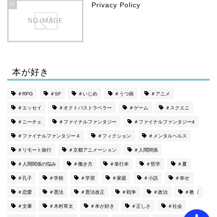
10
Privacy Policy
本が好き
ホーム
＃RPG
＃SF
＃いじめ
＃うつ病
＃アニメ
＃エッセイ
＃オクトパストラベラー
＃ゲーム
＃スクエニ
プロフィール
＃ニーチェ
＃ファイナルファンタジー
＃ファイナルファンタジー4
＃ファイナルファンタジー４
＃フィクション
＃メンタルヘルス
Privacy Policy
＃リモート旅行
＃京都アニメーション
＃人間関係
特定商取引法に基づく表記
＃人間関係の悩み
＃働き方
＃単行本
＃哲学
＃夏
＃孔子
＃学校
＃学習
＃家庭
＃小説
＃幸せ
＃恋愛
＃憲法
＃憲法改正
＃戦争
＃政治
＃教育
＃文庫
＃木村草太
＃本が好き
＃正しさ
＃社会