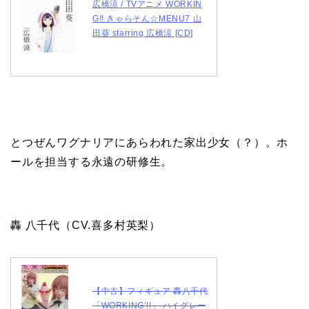
広橋涼 / TVアニメ WORKIN
G!! きゃらそん☆MENU7 山
田葵 starring 広橋涼 [CD]
とつぜんワグナリアにあらわれた家出少女（？）。ホ
ールを担当する永遠の研修生。
轟 八千代（CV.喜多村英梨）
【中古】フィギュア 轟八千代
「WORKING’!!」 ハイグレー