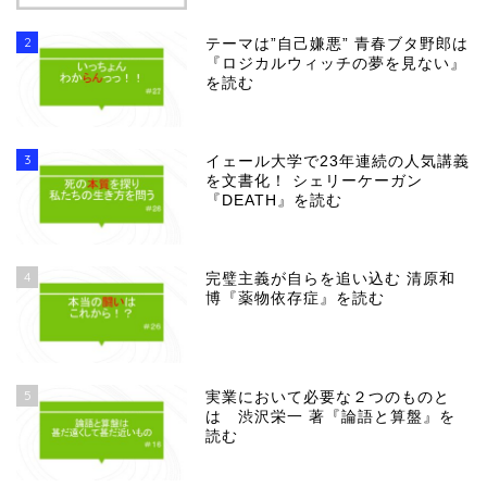
2
テーマは”自己嫌悪” 青春ブタ野郎は
『ロジカルウィッチの夢を見ない』
を読む
3
イェール大学で23年連続の人気講義
を文書化！ シェリーケーガン
『DEATH』を読む
4
完璧主義が自らを追い込む 清原和
博『薬物依存症』を読む
5
実業において必要な２つのものと
は 渋沢栄一 著『論語と算盤』を
読む