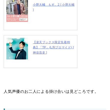
小野大輔 もす。2 [ 小野大輔
]
【楽天ブックス限定先着特
典】「TP」(L判ブロマイド) [
神谷浩史 ]
人気声優のお二人による掛け合いは見どころです。