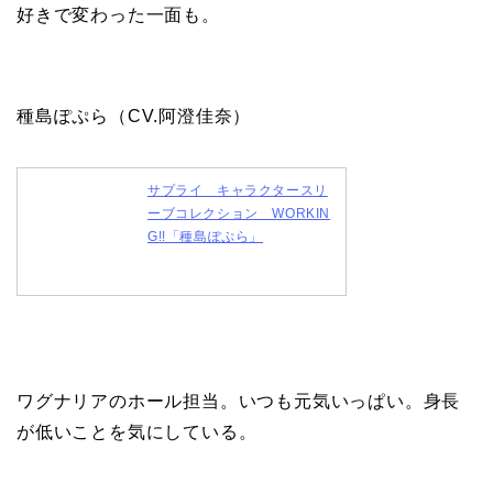
好きで変わった一面も。
種島ぽぷら（CV.阿澄佳奈）
サプライ キャラクタースリ
ーブコレクション WORKIN
G!!「種島ぽぷら」
ワグナリアのホール担当。いつも元気いっぱい。身長
が低いことを気にしている。