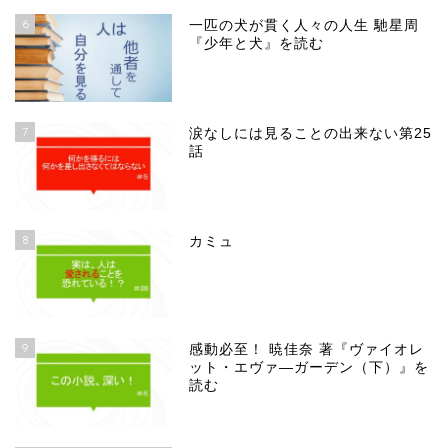
6
一匹の犬が貫く人々の人生 馳星周
『少年と犬』を読む
7
涙なしには見ることの出来ない第25
話
8
カミュ
9
感動必至！ 暁佳奈 著『ヴァイオレ
ット・エヴァ―ガーデン（下）』を
読む