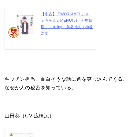
【中古】「WORKING!!」き
ゃらそん☆MENU(5) 相馬博
臣 starring 神谷浩史 / 神谷
浩史
キッチン担当。面白そうな話に首を突っ込んでくる。
なぜか人の秘密を知っている。
山田葵（CV.広橋涼）