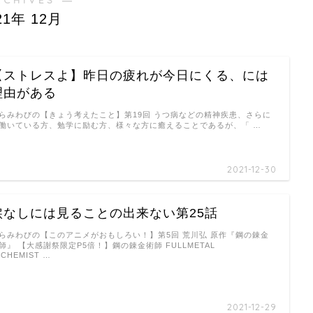
21年 12月
【ストレスよ】昨日の疲れが今日にくる、には
理由がある
らみわびの【きょう考えたこと】第19回 うつ病などの精神疾患、さらに
働いている方、勉学に励む方、様々な方に癒えることであるが、「 …
2021-12-30
涙なしには見ることの出来ない第25話
らみわびの【このアニメがおもしろい！】第5回 荒川弘 原作『鋼の錬金
師』 【大感謝祭限定P5倍！】鋼の錬金術師 FULLMETAL
LCHEMIST …
2021-12-29