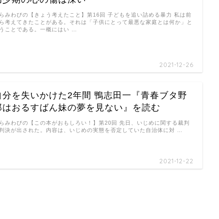
らみわびの【きょう考えたこと】第16回 子どもを追い詰める暴力 私は前
ら考えてきたことがある。それは「子供にとって最悪な家庭とは何か」と
うことである。一概にはい …
2021-12-26
自分を失いかけた2年間 鴨志田一『青春ブタ野
郎はおるすばん妹の夢を見ない』を読む
らみわびの【この本がおもしろい！】第20回 先日、いじめに関する裁判
判決が出された。内容は、いじめの実態を否定していた自治体に対 …
2021-12-22