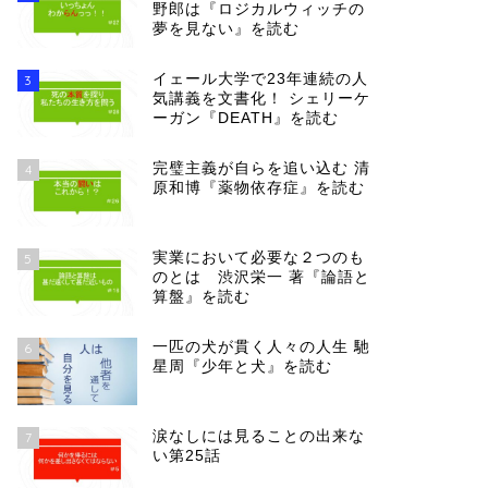
野郎は『ロジカルウィッチの
夢を見ない』を読む
イェール大学で23年連続の人
3
気講義を文書化！ シェリーケ
ーガン『DEATH』を読む
完璧主義が自らを追い込む 清
4
原和博『薬物依存症』を読む
実業において必要な２つのも
5
のとは 渋沢栄一 著『論語と
算盤』を読む
一匹の犬が貫く人々の人生 馳
6
星周『少年と犬』を読む
涙なしには見ることの出来な
7
い第25話