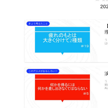
20
きょう考えたこと
う
は
このアニメがおもしろい！
う
術
A