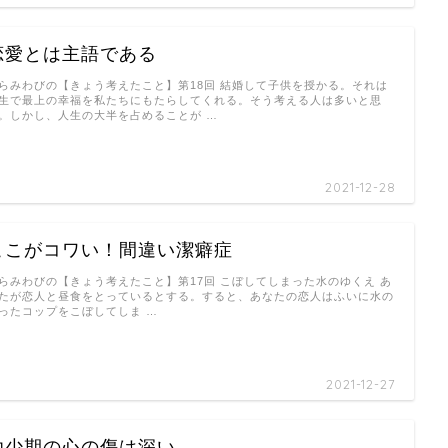
恋愛とは主語である
らみわびの【きょう考えたこと】第18回 結婚して子供を授かる。それは
生で最上の幸福を私たちにもたらしてくれる。そう考える人は多いと思
。しかし、人生の大半を占めることが …
2021-12-28
ここがコワい！間違い潔癖症
らみわびの【きょう考えたこと】第17回 こぼしてしまった水のゆくえ あ
たが恋人と昼食をとっているとする。すると、あなたの恋人はふいに水の
ったコップをこぼしてしま …
2021-12-27
幼少期の心の傷は深い