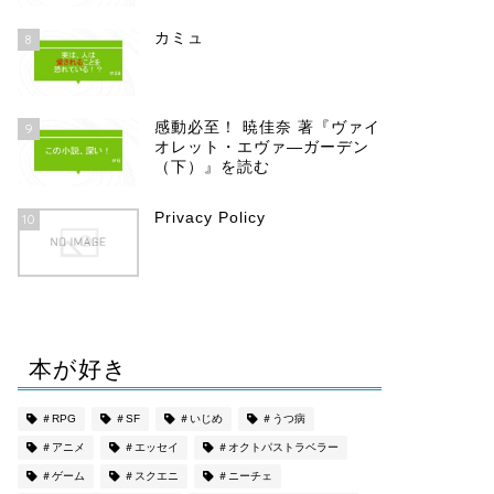
カミュ
8
感動必至！ 暁佳奈 著『ヴァイ
9
オレット・エヴァ―ガーデン
（下）』を読む
Privacy Policy
10
本が好き
＃RPG
＃SF
＃いじめ
＃うつ病
＃アニメ
＃エッセイ
＃オクトパストラベラー
＃ゲーム
＃スクエニ
＃ニーチェ