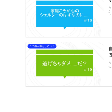
う
か
い
この本がおもしろい！
う
の