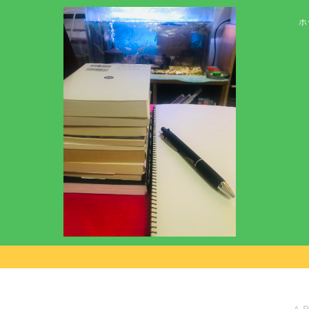
ホ
― A