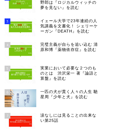
野郎は『ロジカルウィッチの
夢を見ない』を読む
イェール大学で23年連続の人
3
気講義を文書化！ シェリーケ
ーガン『DEATH』を読む
完璧主義が自らを追い込む 清
4
原和博『薬物依存症』を読む
実業において必要な２つのも
5
のとは 渋沢栄一 著『論語と
算盤』を読む
一匹の犬が貫く人々の人生 馳
6
星周『少年と犬』を読む
涙なしには見ることの出来な
7
い第25話