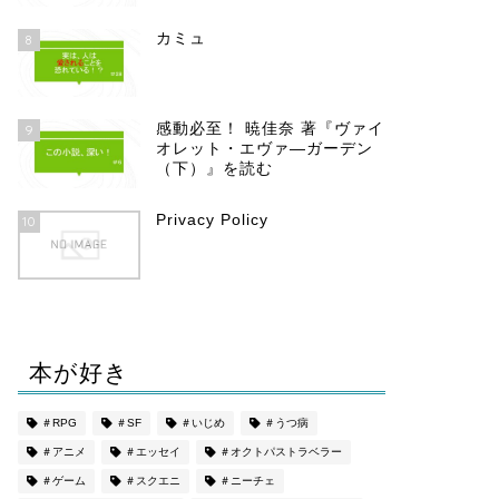
カミュ
8
感動必至！ 暁佳奈 著『ヴァイ
9
オレット・エヴァ―ガーデン
（下）』を読む
Privacy Policy
10
本が好き
＃RPG
＃SF
＃いじめ
＃うつ病
＃アニメ
＃エッセイ
＃オクトパストラベラー
＃ゲーム
＃スクエニ
＃ニーチェ