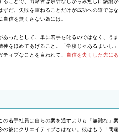
することで、出席者は余計なしがらみ無しに議論が
はずだ。
失敗を重ねることだけが成功への道ではな
に
自信を無くさない為には
。
があったとして、単に若手を叱るのではなく、うま
精神を
ほめてあげる
こと。「学校じゃあるまいし」
ガティブなことを言われて、
自信を失くした先にあ
この若手社員は自らの案を通すよりも「無難な」案
今の彼にクリエイティブさはない。彼はもう「間違