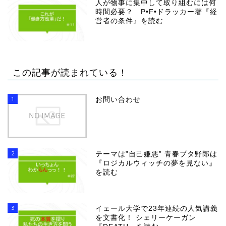
人が物事に集中して取り組むには何
時間必要？ P•F•ドラッカー著『経
営者の条件』を読む
この記事が読まれている！
1
お問い合わせ
2
テーマは”自己嫌悪” 青春ブタ野郎は
『ロジカルウィッチの夢を見ない』
を読む
3
イェール大学で23年連続の人気講義
を文書化！ シェリーケーガン