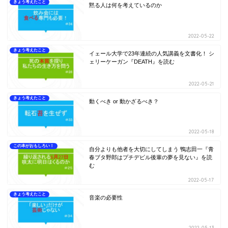
きょう考えたこと
黙る人は何を考えているのか
2022-05-22
きょう考えたこと
イェール大学で23年連続の人気講義を文書化！ シ
ェリーケーガン『DEATH』を読む
2022-05-21
きょう考えたこと
動くべき or 動かざるべき？
2022-05-18
この本がおもしろい！
自分よりも他者を大切にしてしまう 鴨志田一『青
春ブタ野郎はプチデビル後輩の夢を見ない』を読
む
2022-05-17
きょう考えたこと
音楽の必要性
2022-05-13