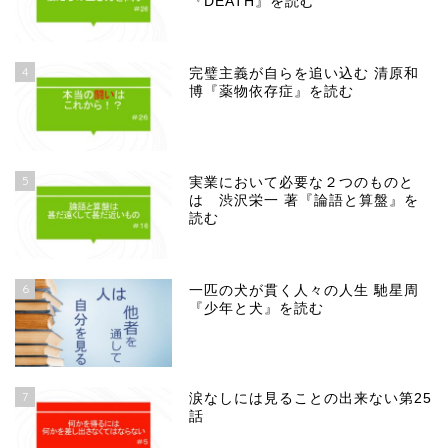
『DEATH』を読む
4
完璧主義が自らを追い込む 清原和
博『薬物依存症』を読む
5
実業において必要な２つのものと
は 渋沢栄一 著『論語と算盤』を
読む
6
一匹の犬が貫く人々の人生 馳星周
『少年と犬』を読む
7
涙なしには見ることの出来ない第25
話