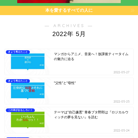
本を愛するすべての人に
― ARCHIVES ―
2022年 5月
きょう考えたこと
マンガからアニメ、音楽へ！放課後ティータイム
の魅力に迫る
2022-05-27
きょう考えたこと
”父性”と”母性”
2022-05-25
この本がおもしろい！
テーマは”自己嫌悪” 青春ブタ野郎は『ロジカルウ
ィッチの夢を見ない』を読む
2022-05-24