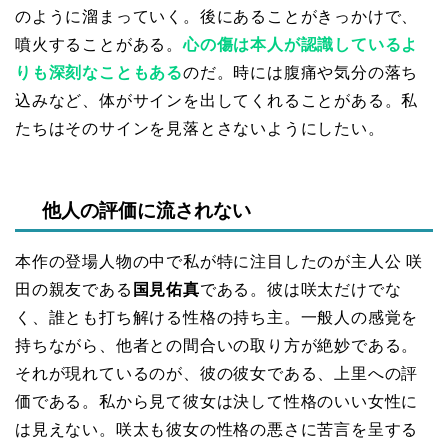
のように溜まっていく。後にあることがきっかけで、
噴火することがある。
心の傷は本人が認識しているよ
りも深刻なこともある
のだ。時には腹痛や気分の落ち
込みなど、体がサインを出してくれることがある。私
たちはそのサインを見落とさないようにしたい。
他人の評価に流されない
本作の登場人物の中で私が特に注目したのが主人公 咲
田の親友である
国見佑真
である。彼は咲太だけでな
く、誰とも打ち解ける性格の持ち主。一般人の感覚を
持ちながら、他者との間合いの取り方が絶妙である。
それが現れているのが、彼の彼女である、上里への評
価である。私から見て彼女は決して性格のいい女性に
は見えない。咲太も彼女の性格の悪さに苦言を呈する