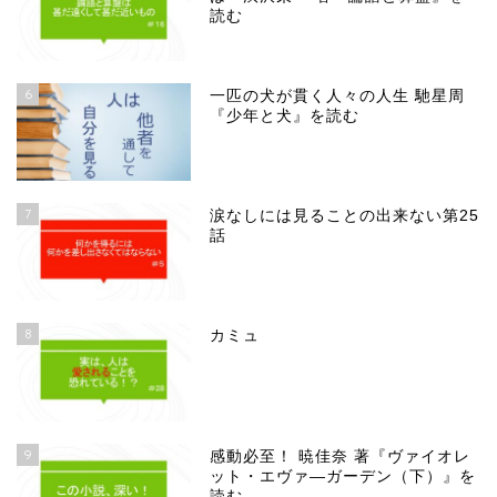
読む
6
一匹の犬が貫く人々の人生 馳星周
『少年と犬』を読む
7
涙なしには見ることの出来ない第25
話
8
カミュ
9
感動必至！ 暁佳奈 著『ヴァイオレ
ット・エヴァ―ガーデン（下）』を
読む