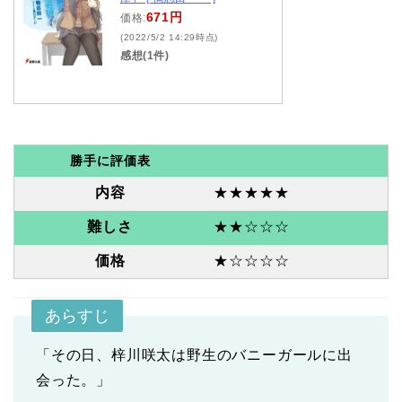
671円
価格:
(2022/5/2 14:29時点)
感想(1件)
勝手に評価表
内容
★★★★★
難しさ
★★☆☆☆
価格
★☆☆☆☆
あらすじ
「その日、梓川咲太は野生のバニーガールに出
会った。」