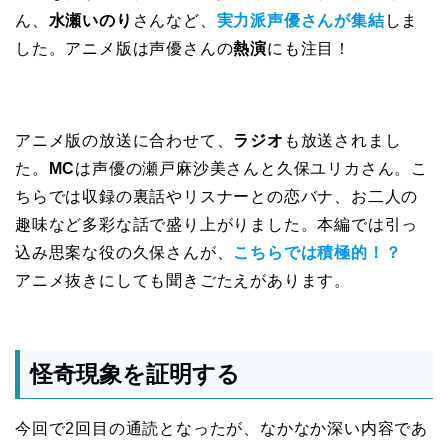
ん、
水瀬いのり
さんなど、
実力派声優さんが集結
しま
した。アニメ版は声優さんの
熱演
にも注目！
アニメ版の放送に合わせて、
ラジオ
も放送されまし
た。
MC
は声優の瀬戸麻沙美さんと久保ユリカさん。こ
ちらでは収録の裏話やリスナーとの恋バナ、お二人の
趣味など多彩な話で盛り上がりました。本編では引っ
込み思案な役の久保さんが、
こちらでは積極的！？
アニメ抜きにしても聞きごたえがあります。
怪奇現象を証明する
今回で2回目の通読となったが、なかなか深い内容であ