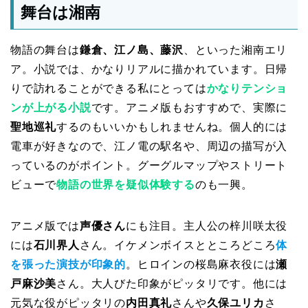
舞台は湘南
物語の舞台は
鎌倉、江ノ島、藤沢
、といった湘南エリ
ア。小説では、かなりリアルに描かれています。日帰
りで訪れることができる私にとっては
かなりテンショ
ンが上がる小説
です。アニメ版もおすすめで、実際に
聖地巡礼
するのもいいかもしれませんね。個人的には
電車が好きなので、江ノ電の駅名や、周辺の描写が入
っているのがポイント。グーグルマップやストリート
ビューで
物語の世界を疑似体験する
のも一興。
アニメ版では
声優さん
にも注目。主人公の梓川咲太役
には
石川界人
さん。イケメンボイスとところどころ
体
を張った演技が印象的
。ヒロインの桜島麻衣役には
瀬
戸麻沙美
さん。大人びた印象がピッタリです。他には
元気な役がピッタリの
内田真礼
さんや
久保ユリカ
さ