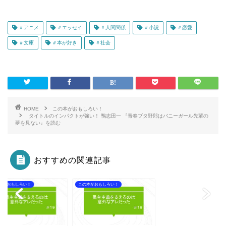
＃アニメ
＃エッセイ
＃人間関係
＃小説
＃恋愛
＃文庫
＃本が好き
＃社会
HOME
この本がおもしろい！
タイトルのインパクトが強い！ 鴨志田一 『青春ブタ野郎はバニーガール先輩の
夢を見ない』を読む
おすすめの関連記事
本がおもしろい！
この本がおもしろい！