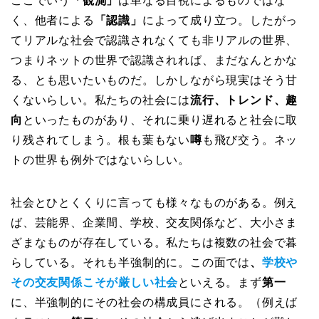
ここでいう
「観測」
は単なる目視によるものではな
く、他者による
「認識」
によって成り立つ。したがっ
てリアルな社会で認識されなくても非リアルの世界、
つまりネットの世界で認識されれば、まだなんとかな
る、とも思いたいものだ。しかしながら現実はそう甘
くないらしい。私たちの社会には
流行、トレンド、趣
向
といったものがあり、それに乗り遅れると社会に取
り残されてしまう。根も葉もない
噂
も飛び交う。ネッ
トの世界も例外ではないらしい。
社会とひとくくりに言っても様々なものがある。例え
ば、芸能界、企業間、学校、交友関係など、大小さま
ざまなものが存在している。私たちは複数の社会で暮
らしている。それも半強制的に。この面では
、
学校や
その交友関係こそが厳しい社会
といえる。まず
第一
に、半強制的にその社会の構成員にされる。（例えば