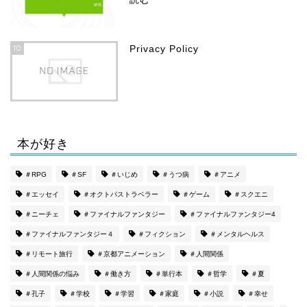
10
Privacy Policy
本が好き
ホーム
＃RPG
＃SF
＃いじめ
＃うつ病
＃アニメ
＃エッセイ
＃オクトパストラベラー
＃ゲーム
＃スクエニ
プロフィール
＃ニーチェ
＃ファイナルファンタジー
＃ファイナルファンタジー4
＃ファイナルファンタジー４
＃フィクション
＃メンタルヘルス
Privacy Policy
＃リモート旅行
＃京都アニメーション
＃人間関係
特定商取引法に基づく表記
＃人間関係の悩み
＃働き方
＃単行本
＃哲学
＃夏
＃孔子
＃学校
＃学習
＃家庭
＃小説
＃幸せ