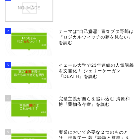
2
テーマは”自己嫌悪” 青春ブタ野郎は
『ロジカルウィッチの夢を見ない』
を読む
3
イェール大学で23年連続の人気講義
を文書化！ シェリーケーガン
『DEATH』を読む
4
完璧主義が自らを追い込む 清原和
博『薬物依存症』を読む
5
実業において必要な２つのものと
は 渋沢栄一 著『論語と算盤』を