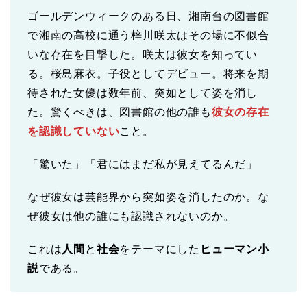
ゴールデンウィークのある日、湘南台の図書館
で湘南の高校に通う梓川咲太はその場に不似合
いな存在を目撃した。咲太は彼女を知ってい
る。桜島麻衣。子役としてデビュー。将来を期
待された女優は数年前、突如として姿を消し
た。驚くべきは、図書館の他の誰も
彼女の存在
を認識していない
こと。
「驚いた」「君にはまだ私が見えてるんだ」
なぜ彼女は芸能界から突如姿を消したのか。な
ぜ彼女は他の誰にも認識されないのか。
これは
人間
と
社会
をテーマにした
ヒューマン小
説
である。