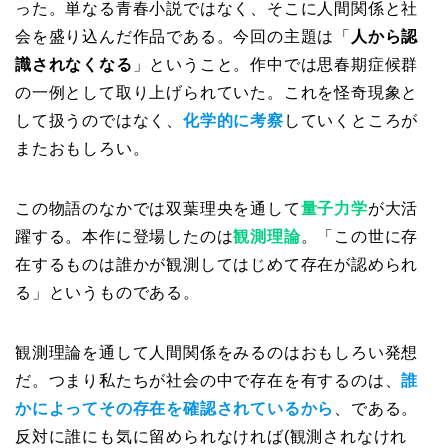
った。単なる青春小説ではなく、そこに人間関係と社
会を盛り込んだ作品である。今回の主題は「
人から認
識されなくなる
」ということ。作中では思春期症候群
の一例として取り上げられていた。これを怪奇現象と
して扱うのではなく、
化学的に考察
していくところが
またおもしろい。
この物語のなかでは双葉理央を通して
量子力学
が大活
躍する。本作に登場したのは
観測理論
。「この世に存
在するものは誰かが観測してはじめて存在が認められ
る」というものである。
観測理論を通して人間関係をみるのはおもしろい発想
だ。つまり私たちが社会の中で存在を有するのは、
誰
かによってその存在を確認されているから
、である。
反対に誰にも気に留められなければ(観測されなけれ