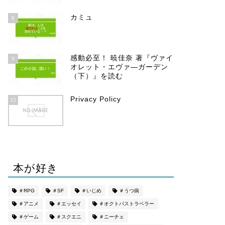
カミュ
8
感動必至！ 暁佳奈 著『ヴァイ
9
オレット・エヴァ―ガーデン
（下）』を読む
Privacy Policy
10
本が好き
＃RPG
＃SF
＃いじめ
＃うつ病
＃アニメ
＃エッセイ
＃オクトパストラベラー
＃ゲーム
＃スクエニ
＃ニーチェ