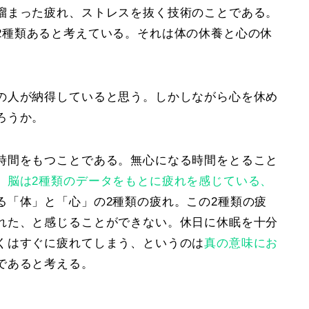
溜まった疲れ、ストレスを抜く技術のことである。
2種類
あると考えている。それは
体の休養
と
心の休
の人が納得していると思う。しかしながら心を休め
ろうか。
時間をもつことである。無心になる時間をとること
。
脳は2種類のデータをもとに疲れを感じている、
る
「体」
と
「心」
の2種類の疲れ。この
2種類
の疲
れた、と感じることができない。休日に休眠を十分
くはすぐに疲れてしまう、というのは
真の意味にお
であると考える。