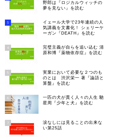
野郎は『ロジカルウィッチの
夢を見ない』を読む
イェール大学で23年連続の人
3
気講義を文書化！ シェリーケ
ーガン『DEATH』を読む
完璧主義が自らを追い込む 清
4
原和博『薬物依存症』を読む
実業において必要な２つのも
5
のとは 渋沢栄一 著『論語と
算盤』を読む
一匹の犬が貫く人々の人生 馳
6
星周『少年と犬』を読む
涙なしには見ることの出来な
7
い第25話