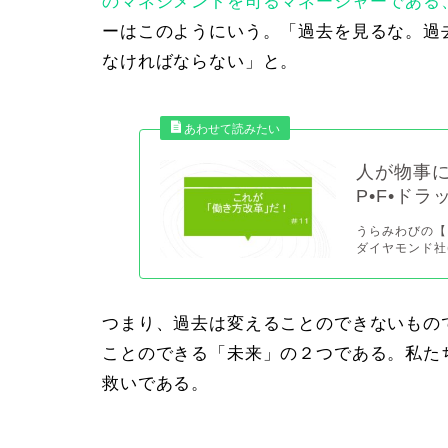
のマネジメントを司るマネージャーである
ー
はこのようにいう。「過去を見るな。過
なければならない」と。
人が物事
P•F•ド
うらみわびの【
ダイヤモンド社(2
つまり、過去は変えることのできないもの
ことのできる「未来」の
２つ
である。私た
救いである。