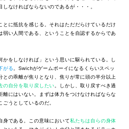
目しなければならないのであるが・・・。
ことに抵抗を感じる。それはただだらけているだけ
は弱い人間である、ということを自認するからであ
何かをしなければ」
という思いに駆られている。し
下がる
。
Swich
がゲームボーイになるくらいスペッ
分との乖離が焦りとなり
、焦りが常に頭の半分以上
去の自分を取り戻したい
。しかし、取り戻すべき過
距離にはいない。まずは
体力をつけなければならな
こごうとしているのだ。
自身である。この意味において
私たちは自らの身体