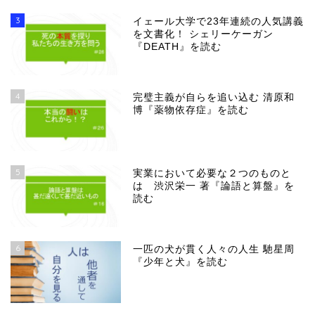
3
イェール大学で23年連続の人気講義
を文書化！ シェリーケーガン
『DEATH』を読む
4
完璧主義が自らを追い込む 清原和
博『薬物依存症』を読む
5
実業において必要な２つのものと
は 渋沢栄一 著『論語と算盤』を
読む
6
一匹の犬が貫く人々の人生 馳星周
『少年と犬』を読む