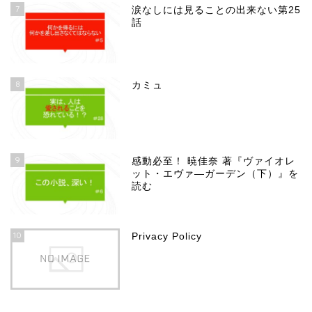
7
涙なしには見ることの出来ない第25
話
8
カミュ
9
感動必至！ 暁佳奈 著『ヴァイオレ
ット・エヴァ―ガーデン（下）』を
読む
10
Privacy Policy