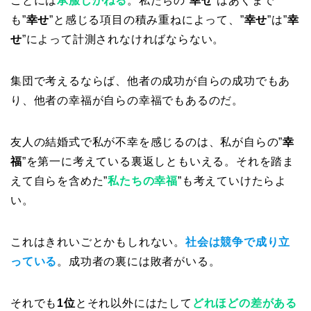
ことには
承服しかねる
。私たちの”
幸せ
”はあくまで
も”
幸せ
”と感じる項目の積み重ねによって、”
幸せ
”は”
幸
せ
”によって計測されなければならない。
集団で考えるならば、他者の成功が自らの成功でもあ
り、他者の幸福が自らの幸福でもあるのだ。
友人の結婚式で私が不幸を感じるのは、私が自らの”
幸
福
”を第一に考えている裏返しともいえる。それを踏ま
えて自らを含めた”
私たちの幸福
”も考えていけたらよ
い。
これはきれいごとかもしれない。
社会は競争で成り立
っている
。成功者の裏には敗者がいる。
それでも
1位
とそれ以外にはたして
どれほどの差がある