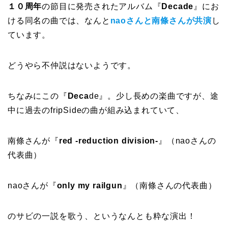
１０周年
の節目に発売されたアルバム『
Decade
』にお
ける同名の曲では、なんと
naoさんと南條さんが共演
し
ています。
どうやら不仲説はないようです。
ちなみにこの『
Deca
de』。少し長めの楽曲ですが、途
中に過去のfripSideの曲が組み込まれていて、
南條さんが『
red -reduction division-
』（naoさんの
代表曲）
naoさんが『
only my railgun
』（南條さんの代表曲）
のサビの一説を歌う、というなんとも粋な演出！