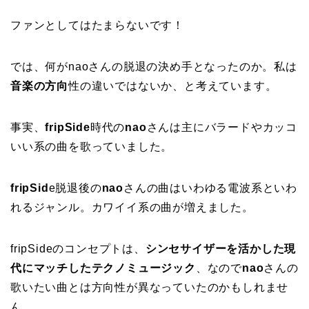
ファンとしてはたまらないです！
では、何がnaoさんの脱退の決め手となったのか。私は
音楽の方向
性の違いではないか、と考えています。
事実、
fripSide
時代の
nao
さんは主にバラードやカッコ
いい系の曲を歌っていました。
fripSid
e脱退後の
nao
さんの曲はいわゆる電波系といわ
れるジャンル。カワイイ系の曲が増えました。
fripSideのコンセプトは、
シンセサイザーを活かした現
代にマッチしたテクノミュージック
、なので
nao
さんの
歌いたい曲とは方向性が異なっていたのかもしれませ
ん。