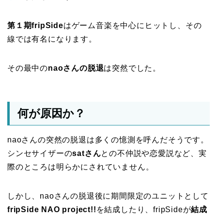
第１期fripSide
はゲーム音楽を中心にヒットし、その
線では有名になります。
その最中の
naoさんの脱退
は突然でした。
何が原因か？
naoさんの突然の脱退は多くの憶測を呼んだそうです。
シンセサイザーの
satさん
との不仲説や恋愛説など、実
際のところは明らかにされていません。
しかし、naoさんの脱退後に期間限定のユニットとして
fripSide NAO project!!
を結成したり、fripSideが
結成