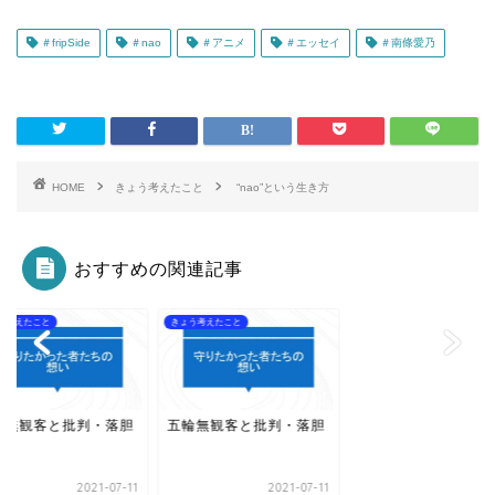
＃fripSide
＃nao
＃アニメ
＃エッセイ
＃南條愛乃
HOME
きょう考えたこと
“nao”という生き方
おすすめの関連記事
う考えたこと
きょう考えたこと
輪無観客と批判・落胆
五輪無観客と批判・落胆
2021-07-11
2021-07-11