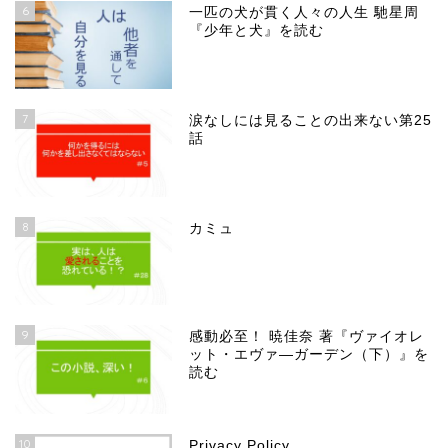
6
一匹の犬が貫く人々の人生 馳星周
『少年と犬』を読む
7
涙なしには見ることの出来ない第25
話
8
カミュ
9
感動必至！ 暁佳奈 著『ヴァイオレ
ット・エヴァ―ガーデン（下）』を
読む
10
Privacy Policy