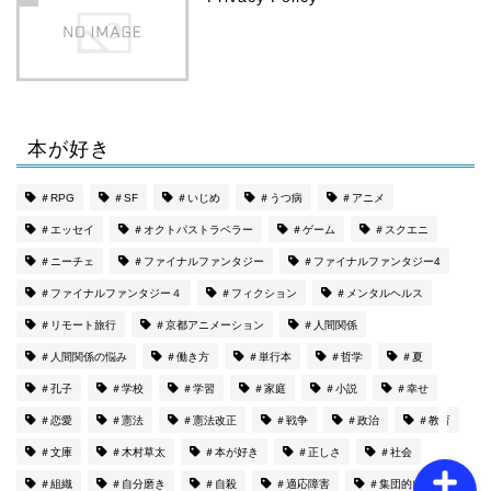
本が好き
ホーム
＃RPG
＃SF
＃いじめ
＃うつ病
＃アニメ
＃エッセイ
＃オクトパストラベラー
＃ゲーム
＃スクエニ
プロフィール
＃ニーチェ
＃ファイナルファンタジー
＃ファイナルファンタジー4
＃ファイナルファンタジー４
＃フィクション
＃メンタルヘルス
Privacy Policy
＃リモート旅行
＃京都アニメーション
＃人間関係
特定商取引法に基づく表記
＃人間関係の悩み
＃働き方
＃単行本
＃哲学
＃夏
＃孔子
＃学校
＃学習
＃家庭
＃小説
＃幸せ
＃恋愛
＃憲法
＃憲法改正
＃戦争
＃政治
＃教育
＃文庫
＃木村草太
＃本が好き
＃正しさ
＃社会
＃組織
＃自分磨き
＃自殺
＃適応障害
＃集団的自衛権