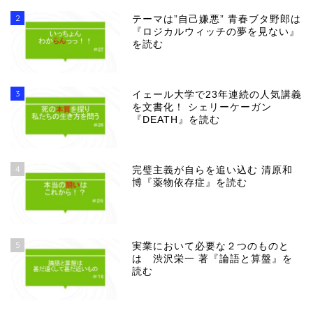
2
テーマは”自己嫌悪” 青春ブタ野郎は
『ロジカルウィッチの夢を見ない』
を読む
3
イェール大学で23年連続の人気講義
を文書化！ シェリーケーガン
『DEATH』を読む
4
完璧主義が自らを追い込む 清原和
博『薬物依存症』を読む
5
実業において必要な２つのものと
は 渋沢栄一 著『論語と算盤』を
読む