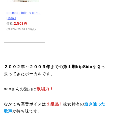
prismatic infinity carat.
[ nao ]
2,503円
価格:
(2022/4/25 00:26時点)
２００２年～２００９年
までの
第１期fripSide
を引っ
張ってきたボーカルです。
naoさんの魅力は
歌唱力！
なかでも高音ボイスは
１級品！
彼女特有の
透き通った
歌声
が持ち味です。