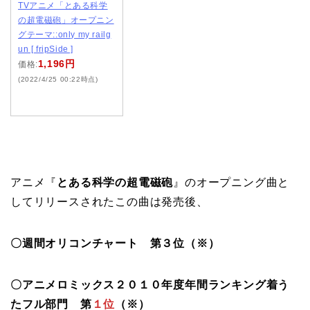
TVアニメ「とある科学
の超電磁砲」オープニン
グテーマ::only my railg
un [ fripSide ]
1,196円
価格:
(2022/4/25 00:22時点)
アニメ『
とある科学の超電磁砲
』のオープニング曲と
してリリースされたこの曲は発売後、
〇週間オリコンチャート 第３位（※）
〇アニメロミックス２０１０年度年間ランキング着う
たフル部門 第
１位
（※）