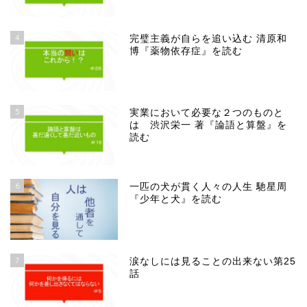
4
完璧主義が自らを追い込む 清原和
博『薬物依存症』を読む
5
実業において必要な２つのものと
は 渋沢栄一 著『論語と算盤』を
読む
6
一匹の犬が貫く人々の人生 馳星周
『少年と犬』を読む
7
涙なしには見ることの出来ない第25
話