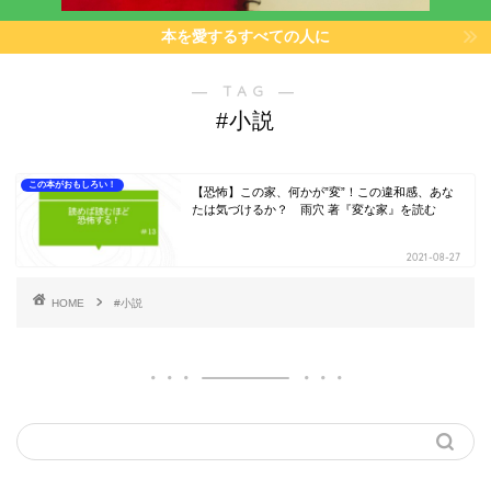
本を愛するすべての人に
― TAG ―
#小説
この本がおもしろい！
【恐怖】この家、何かが”変”！この違和感、あな
たは気づけるか？ 雨穴 著『変な家』を読む
2021-08-27
HOME
#小説