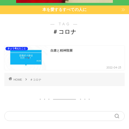
本を愛するすべての人に
― TAG ―
＃コロナ
きょう考えたこと
自粛と精神階層
2022-04-23
HOME
＃コロナ