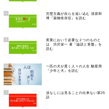
4
完璧主義が自らを追い込む 清原和
博『薬物依存症』を読む
5
実業において必要な２つのものと
は 渋沢栄一 著『論語と算盤』を
読む
6
一匹の犬が貫く人々の人生 馳星周
『少年と犬』を読む
7
涙なしには見ることの出来ない第25
話