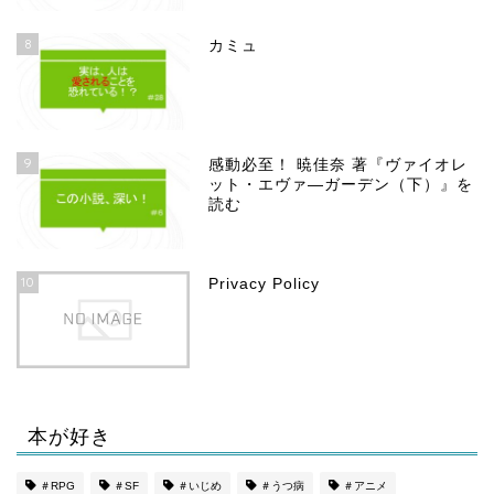
8
カミュ
9
感動必至！ 暁佳奈 著『ヴァイオレ
ット・エヴァ―ガーデン（下）』を
読む
10
Privacy Policy
本が好き
ホーム
＃RPG
＃SF
＃いじめ
＃うつ病
＃アニメ