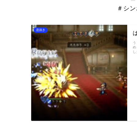
＃シン
息抜き
う
め
し