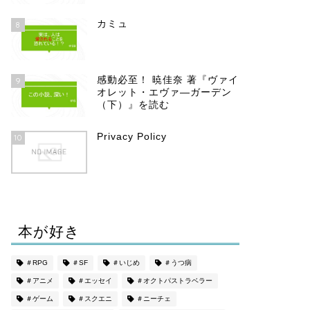
カミュ
8
感動必至！ 暁佳奈 著『ヴァイ
9
オレット・エヴァ―ガーデン
（下）』を読む
Privacy Policy
10
本が好き
＃RPG
＃SF
＃いじめ
＃うつ病
＃アニメ
＃エッセイ
＃オクトパストラベラー
＃ゲーム
＃スクエニ
＃ニーチェ