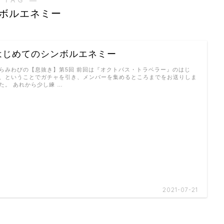
ボルエネミー
はじめてのシンボルエネミー
らみわびの【息抜き】第5回 前回は『オクトパス・トラベラー』のはじ
、ということでガチャを引き、メンバーを集めるところまでをお送りしま
た。 あれから少し練 …
2021-07-21