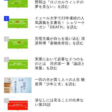
野郎は『ロジカルウィッチの
夢を見ない』を読む
イェール大学で23年連続の人
3
気講義を文書化！ シェリーケ
ーガン『DEATH』を読む
完璧主義が自らを追い込む 清
4
原和博『薬物依存症』を読む
実業において必要な２つのも
5
のとは 渋沢栄一 著『論語と
算盤』を読む
一匹の犬が貫く人々の人生 馳
6
星周『少年と犬』を読む
涙なしには見ることの出来な
7
い第25話