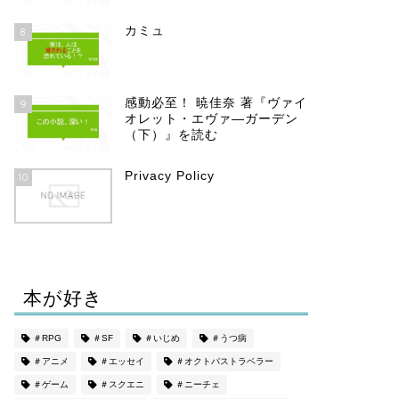
カミュ
8
感動必至！ 暁佳奈 著『ヴァイ
9
オレット・エヴァ―ガーデン
（下）』を読む
Privacy Policy
10
本が好き
＃RPG
＃SF
＃いじめ
＃うつ病
＃アニメ
＃エッセイ
＃オクトパストラベラー
＃ゲーム
＃スクエニ
＃ニーチェ