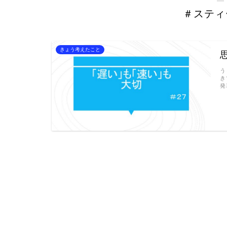
＃スティ
きょう考えたこと
う
き
発