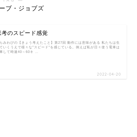
ーブ・ジョブズ
思考のスピード感覚
らみわびの【きょう考えたこと】第27回 動作には意味がある 私たちは生
ていくうえで様々な”スピード”を感じている。例えば私が日々使う電車は
車して時速40～60キ …
2022-04-20