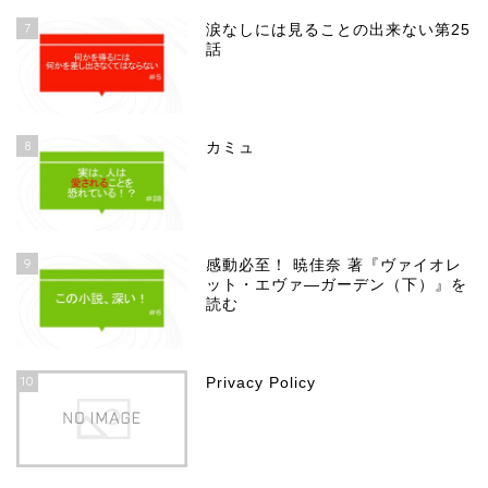
7
涙なしには見ることの出来ない第25
話
8
カミュ
9
感動必至！ 暁佳奈 著『ヴァイオレ
ット・エヴァ―ガーデン（下）』を
読む
10
Privacy Policy