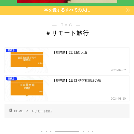
本を愛するすべての人に
― TAG ―
＃リモート旅行
息抜き
【鹿児島】2日目西大山
2021-09-02
息抜き
【鹿児島】1日目 指宿枕崎線の旅
2021-08-20
HOME
＃リモート旅行