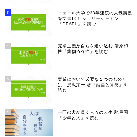
3
イェール大学で23年連続の人気講義
を文書化！ シェリーケーガン
『DEATH』を読む
4
完璧主義が自らを追い込む 清原和
博『薬物依存症』を読む
5
実業において必要な２つのものと
は 渋沢栄一 著『論語と算盤』を
読む
6
一匹の犬が貫く人々の人生 馳星周
『少年と犬』を読む