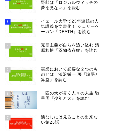
野郎は『ロジカルウィッチの
夢を見ない』を読む
イェール大学で23年連続の人
3
気講義を文書化！ シェリーケ
ーガン『DEATH』を読む
完璧主義が自らを追い込む 清
4
原和博『薬物依存症』を読む
実業において必要な２つのも
5
のとは 渋沢栄一 著『論語と
算盤』を読む
一匹の犬が貫く人々の人生 馳
6
星周『少年と犬』を読む
涙なしには見ることの出来な
7
い第25話