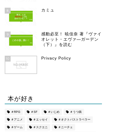
カミュ
8
感動必至！ 暁佳奈 著『ヴァイ
9
オレット・エヴァ―ガーデン
（下）』を読む
Privacy Policy
10
本が好き
＃RPG
＃SF
＃いじめ
＃うつ病
＃アニメ
＃エッセイ
＃オクトパストラベラー
＃ゲーム
＃スクエニ
＃ニーチェ