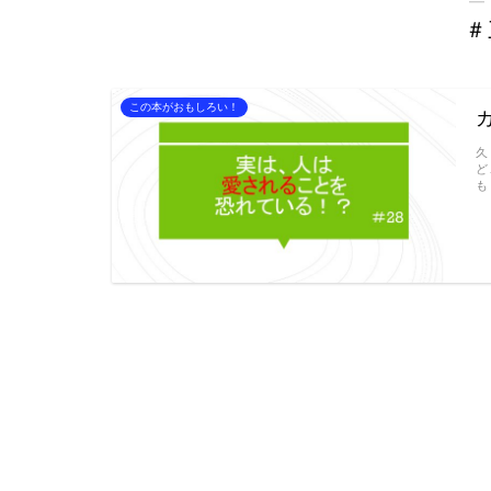
＃
この本がおもしろい！
久
ど
も