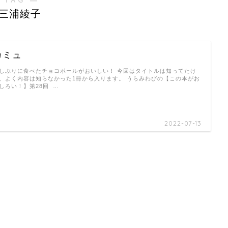
三浦綾子
カミュ
しぶりに食べたチョコボールがおいしい！ 今回はタイトルは知ってたけ
、よく内容は知らなかった1冊から入ります。 うらみわびの【この本がお
しろい！】第28回 …
2022-07-13