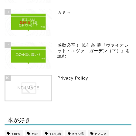
8
カミュ
9
感動必至！ 暁佳奈 著『ヴァイオレ
ット・エヴァ―ガーデン（下）』を
読む
10
Privacy Policy
本が好き
ホーム
＃RPG
＃SF
＃いじめ
＃うつ病
＃アニメ