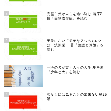
4
完璧主義が自らを追い込む 清原和
博『薬物依存症』を読む
5
実業において必要な２つのものと
は 渋沢栄一 著『論語と算盤』を
読む
6
一匹の犬が貫く人々の人生 馳星周
『少年と犬』を読む
7
涙なしには見ることの出来ない第25
話