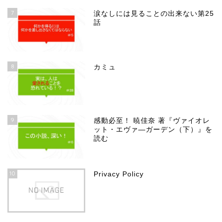
7
涙なしには見ることの出来ない第25
話
8
カミュ
9
感動必至！ 暁佳奈 著『ヴァイオレ
ット・エヴァ―ガーデン（下）』を
読む
10
Privacy Policy