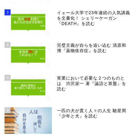
3
イェール大学で23年連続の人気講義
を文書化！ シェリーケーガン
『DEATH』を読む
4
完璧主義が自らを追い込む 清原和
博『薬物依存症』を読む
5
実業において必要な２つのものと
は 渋沢栄一 著『論語と算盤』を
読む
6
一匹の犬が貫く人々の人生 馳星周
『少年と犬』を読む