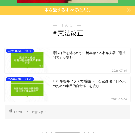
本を愛するすべての人に
― TAG ―
＃憲法改正
この本がおもしろい！
憲法は誰を縛るのか 橋本徹・木村草太著『憲法
問答』を読む
2021-07-16
この本がおもしろい！
1981年答弁プラスαの議論へ 石破茂 著『日本人
のための集団的自衛権』を読む
2021-07-06
HOME
＃憲法改正