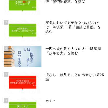
博『薬物依存症』を読む
5
実業において必要な２つのものと
は 渋沢栄一 著『論語と算盤』を
読む
6
一匹の犬が貫く人々の人生 馳星周
『少年と犬』を読む
7
涙なしには見ることの出来ない第25
話
8
カミュ