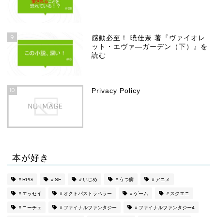
9
感動必至！ 暁佳奈 著『ヴァイオレ
ット・エヴァ―ガーデン（下）』を
読む
10
Privacy Policy
本が好き
ホーム
＃RPG
＃SF
＃いじめ
＃うつ病
＃アニメ
＃エッセイ
＃オクトパストラベラー
＃ゲーム
＃スクエニ
プロフィール
＃ニーチェ
＃ファイナルファンタジー
＃ファイナルファンタジー4