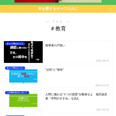
本を愛するすべての人に
― TAG ―
＃教育
きょう考えたこと
指導者の戸惑い
2022-08-14
きょう考えたこと
”父性”と”母性”
2022-05-25
この本がおもしろい！
人間に備わる”５つの資質”を駆使せよ 福沢諭吉
著『学問のすすめ』を読む
2021-09-10