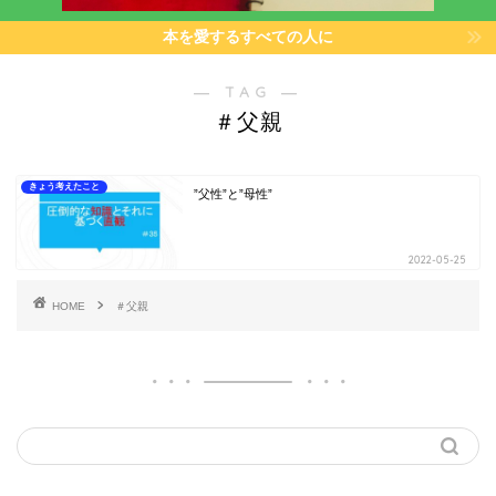
本を愛するすべての人に
― TAG ―
＃父親
きょう考えたこと
”父性”と”母性”
2022-05-25
HOME
＃父親