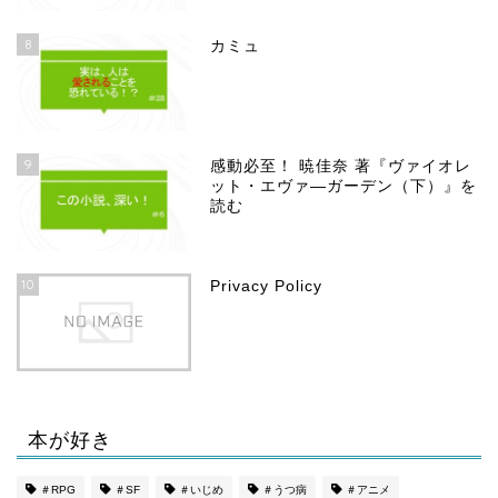
8
カミュ
9
感動必至！ 暁佳奈 著『ヴァイオレ
ット・エヴァ―ガーデン（下）』を
読む
10
Privacy Policy
本が好き
ホーム
＃RPG
＃SF
＃いじめ
＃うつ病
＃アニメ