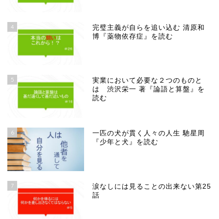
4
完璧主義が自らを追い込む 清原和
博『薬物依存症』を読む
5
実業において必要な２つのものと
は 渋沢栄一 著『論語と算盤』を
読む
6
一匹の犬が貫く人々の人生 馳星周
『少年と犬』を読む
7
涙なしには見ることの出来ない第25
話