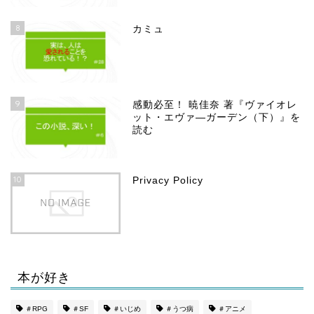
8
カミュ
9
感動必至！ 暁佳奈 著『ヴァイオレ
ット・エヴァ―ガーデン（下）』を
読む
10
Privacy Policy
本が好き
ホーム
＃RPG
＃SF
＃いじめ
＃うつ病
＃アニメ