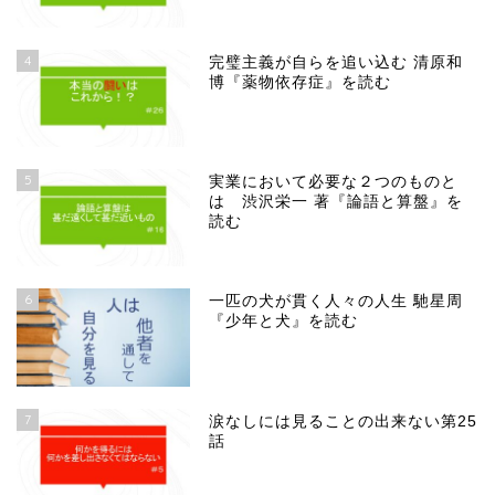
4
完璧主義が自らを追い込む 清原和
博『薬物依存症』を読む
5
実業において必要な２つのものと
は 渋沢栄一 著『論語と算盤』を
読む
6
一匹の犬が貫く人々の人生 馳星周
『少年と犬』を読む
7
涙なしには見ることの出来ない第25
話