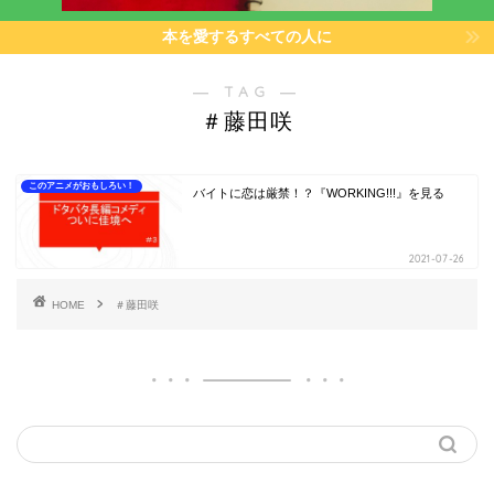
本を愛するすべての人に
― TAG ―
＃藤田咲
このアニメがおもしろい！
バイトに恋は厳禁！？『WORKING!!!』を見る
2021-07-26
HOME
＃藤田咲