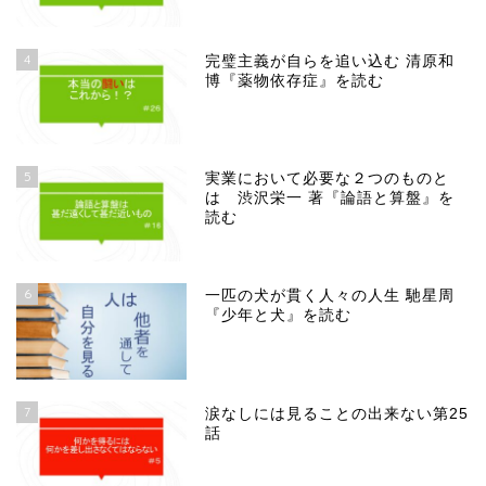
4
完璧主義が自らを追い込む 清原和
博『薬物依存症』を読む
5
実業において必要な２つのものと
は 渋沢栄一 著『論語と算盤』を
読む
6
一匹の犬が貫く人々の人生 馳星周
『少年と犬』を読む
7
涙なしには見ることの出来ない第25
話