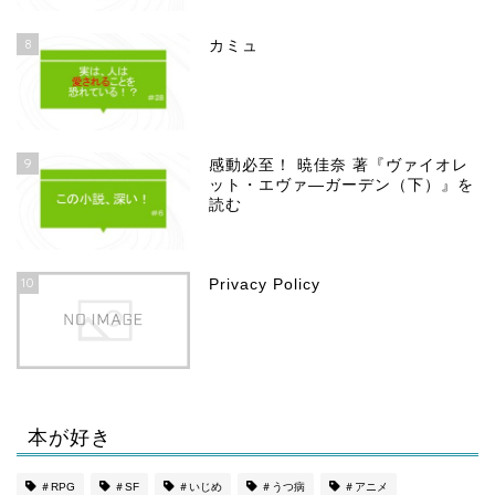
8
カミュ
9
感動必至！ 暁佳奈 著『ヴァイオレ
ット・エヴァ―ガーデン（下）』を
読む
10
Privacy Policy
本が好き
ホーム
＃RPG
＃SF
＃いじめ
＃うつ病
＃アニメ