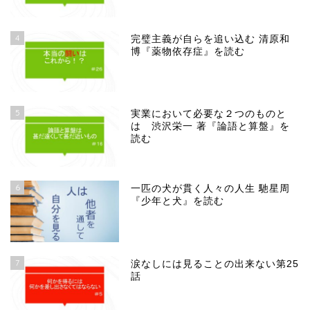
4
完璧主義が自らを追い込む 清原和
博『薬物依存症』を読む
5
実業において必要な２つのものと
は 渋沢栄一 著『論語と算盤』を
読む
6
一匹の犬が貫く人々の人生 馳星周
『少年と犬』を読む
7
涙なしには見ることの出来ない第25
話