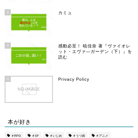
8
カミュ
9
感動必至！ 暁佳奈 著『ヴァイオレ
ット・エヴァ―ガーデン（下）』を
読む
10
Privacy Policy
本が好き
ホーム
＃RPG
＃SF
＃いじめ
＃うつ病
＃アニメ