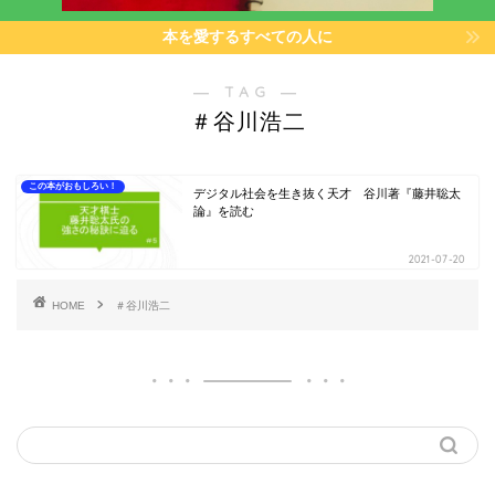
本を愛するすべての人に
― TAG ―
＃谷川浩二
この本がおもしろい！
デジタル社会を生き抜く天才 谷川著『藤井聡太
論』を読む
2021-07-20
HOME
＃谷川浩二