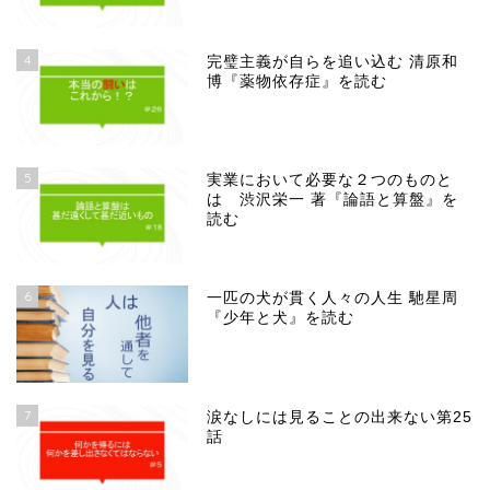
4
完璧主義が自らを追い込む 清原和
博『薬物依存症』を読む
5
実業において必要な２つのものと
は 渋沢栄一 著『論語と算盤』を
読む
6
一匹の犬が貫く人々の人生 馳星周
『少年と犬』を読む
7
涙なしには見ることの出来ない第25
話