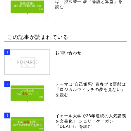
は 渋沢栄一 著『論語と算盤』を
読む
この記事が読まれている！
1
お問い合わせ
2
テーマは”自己嫌悪” 青春ブタ野郎は
『ロジカルウィッチの夢を見ない』
を読む
3
イェール大学で23年連続の人気講義
を文書化！ シェリーケーガン
『DEATH』を読む