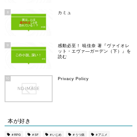
8
カミュ
9
感動必至！ 暁佳奈 著『ヴァイオレ
ット・エヴァ―ガーデン（下）』を
読む
10
Privacy Policy
本が好き
ホーム
＃RPG
＃SF
＃いじめ
＃うつ病
＃アニメ