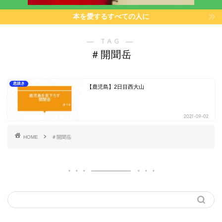
本を愛するすべての人に
― TAG ―
＃開聞岳
息抜き
【鹿児島】2日目西大山
2021-09-02
HOME
＃開聞岳