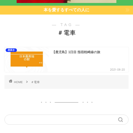
本を愛するすべての人に
― TAG ―
＃電車
息抜き
【鹿児島】1日目 指宿枕崎線の旅
2021-08-20
HOME
＃電車