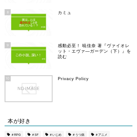
8
カミュ
9
感動必至！ 暁佳奈 著『ヴァイオレ
ット・エヴァ―ガーデン（下）』を
読む
10
Privacy Policy
本が好き
ホーム
＃RPG
＃SF
＃いじめ
＃うつ病
＃アニメ