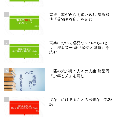
4
完璧主義が自らを追い込む 清原和
博『薬物依存症』を読む
5
実業において必要な２つのものと
は 渋沢栄一 著『論語と算盤』を
読む
6
一匹の犬が貫く人々の人生 馳星周
『少年と犬』を読む
7
涙なしには見ることの出来ない第25
話