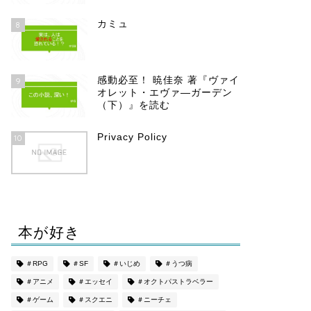
カミュ
8
感動必至！ 暁佳奈 著『ヴァイ
9
オレット・エヴァ―ガーデン
（下）』を読む
Privacy Policy
10
本が好き
＃RPG
＃SF
＃いじめ
＃うつ病
＃アニメ
＃エッセイ
＃オクトパストラベラー
＃ゲーム
＃スクエニ
＃ニーチェ