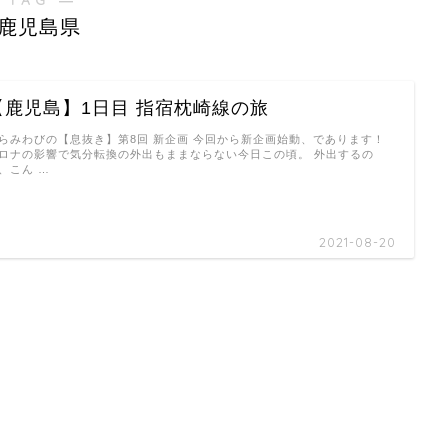
鹿児島県
【鹿児島】1日目 指宿枕崎線の旅
らみわびの【息抜き】第8回 新企画 今回から新企画始動、であります！
ロナの影響で気分転換の外出もままならない今日この頃。 外出するの
、こん …
2021-08-20