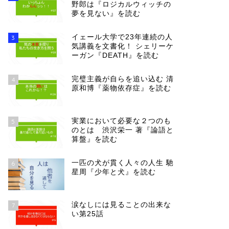
野郎は『ロジカルウィッチの
夢を見ない』を読む
イェール大学で23年連続の人
3
気講義を文書化！ シェリーケ
ーガン『DEATH』を読む
完璧主義が自らを追い込む 清
4
原和博『薬物依存症』を読む
実業において必要な２つのも
5
のとは 渋沢栄一 著『論語と
算盤』を読む
一匹の犬が貫く人々の人生 馳
6
星周『少年と犬』を読む
涙なしには見ることの出来な
7
い第25話