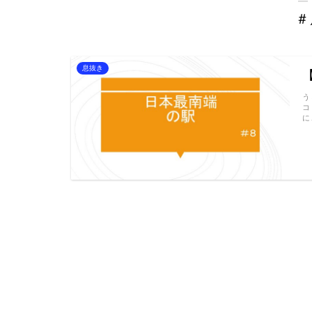
＃
息抜き
う
コ
に