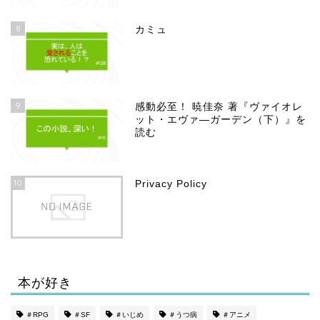
8
カミュ
9
感動必至！ 暁佳奈 著『ヴァイオレ
ット・エヴァ―ガーデン（下）』を
読む
10
Privacy Policy
本が好き
ホーム
＃RPG
＃SF
＃いじめ
＃うつ病
＃アニメ