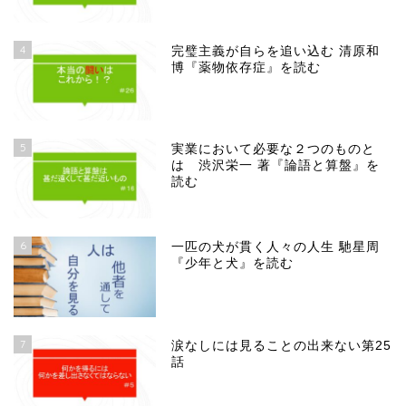
4
完璧主義が自らを追い込む 清原和
博『薬物依存症』を読む
5
実業において必要な２つのものと
は 渋沢栄一 著『論語と算盤』を
読む
6
一匹の犬が貫く人々の人生 馳星周
『少年と犬』を読む
7
涙なしには見ることの出来ない第25
話