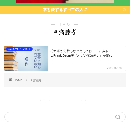
本を愛するすべての人に
― TAG ―
＃齋藤孝
この本がおもしろい！
心の底から欲しかったものはココにある！
L.Frank.Baum著『オズの魔法使い』を読む
2022-07-30
HOME
＃齋藤孝