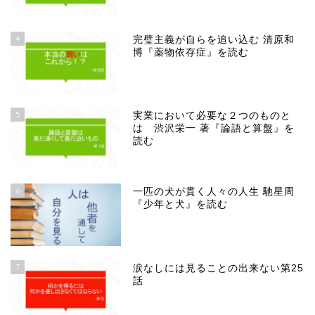
4
完璧主義が自らを追い込む 清原和
博『薬物依存症』を読む
5
実業において必要な２つのものと
は 渋沢栄一 著『論語と算盤』を
読む
6
一匹の犬が貫く人々の人生 馳星周
『少年と犬』を読む
7
涙なしには見ることの出来ない第25
話