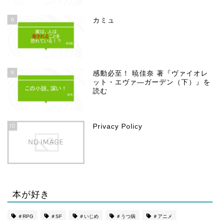
8
カミュ
9
感動必至！ 暁佳奈 著『ヴァイオレ
ット・エヴァ―ガーデン（下）』を
読む
10
Privacy Policy
本が好き
ホーム
＃RPG
＃SF
＃いじめ
＃うつ病
＃アニメ