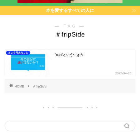
本を愛するすべての人に
― TAG ―
＃fripSide
きょう考えたこと
"nao"という生き方
2022-04-25
HOME
＃fripSide