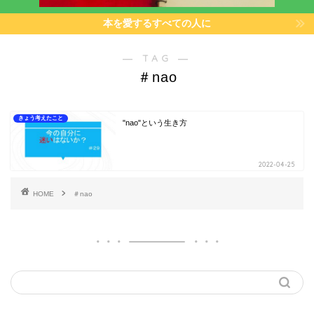
本を愛するすべての人に
― TAG ―
＃nao
きょう考えたこと
"nao"という生き方
2022-04-25
HOME
＃nao