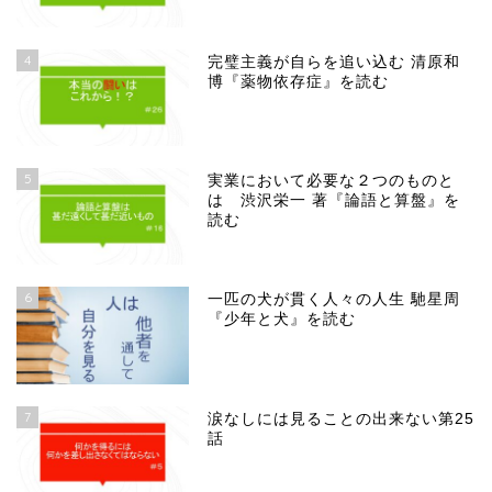
4
完璧主義が自らを追い込む 清原和
博『薬物依存症』を読む
5
実業において必要な２つのものと
は 渋沢栄一 著『論語と算盤』を
読む
6
一匹の犬が貫く人々の人生 馳星周
『少年と犬』を読む
7
涙なしには見ることの出来ない第25
話