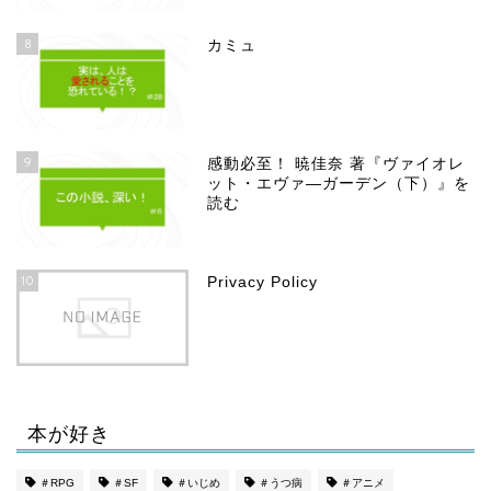
8
カミュ
9
感動必至！ 暁佳奈 著『ヴァイオレ
ット・エヴァ―ガーデン（下）』を
読む
10
Privacy Policy
本が好き
ホーム
＃RPG
＃SF
＃いじめ
＃うつ病
＃アニメ