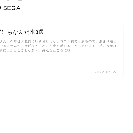
＃SEGA
桜にちなんだ本3選
さん、今年はお花見にいきましたか。コロナ禍でもあるので、あまり遠出
できませんが、身近なところにも春を感じることもあります。特に今年は
歩に出かけることが多く、身近なところに桜 …
2022-04-26