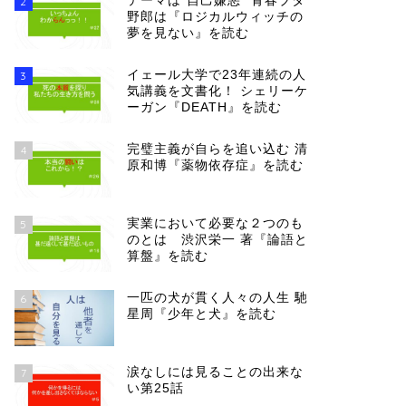
テーマは”自己嫌悪” 青春ブタ
2
野郎は『ロジカルウィッチの
夢を見ない』を読む
イェール大学で23年連続の人
3
気講義を文書化！ シェリーケ
ーガン『DEATH』を読む
完璧主義が自らを追い込む 清
4
原和博『薬物依存症』を読む
実業において必要な２つのも
5
のとは 渋沢栄一 著『論語と
算盤』を読む
一匹の犬が貫く人々の人生 馳
6
星周『少年と犬』を読む
涙なしには見ることの出来な
7
い第25話