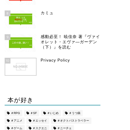
カミュ
8
感動必至！ 暁佳奈 著『ヴァイ
9
オレット・エヴァ―ガーデン
（下）』を読む
Privacy Policy
10
本が好き
＃RPG
＃SF
＃いじめ
＃うつ病
＃アニメ
＃エッセイ
＃オクトパストラベラー
＃ゲーム
＃スクエニ
＃ニーチェ