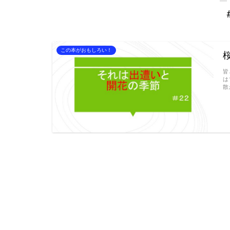
この本がおもしろい！
皆
は
散