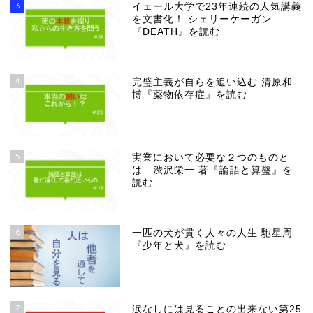
3
イェール大学で23年連続の人気講義
を文書化！ シェリーケーガン
『DEATH』を読む
4
完璧主義が自らを追い込む 清原和
博『薬物依存症』を読む
5
実業において必要な２つのものと
は 渋沢栄一 著『論語と算盤』を
読む
6
一匹の犬が貫く人々の人生 馳星周
『少年と犬』を読む
7
涙なしには見ることの出来ない第25