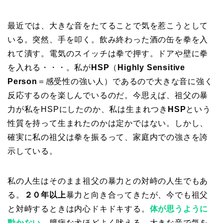
最近では、大きな音をたてることで気を惹こうとして
いる。突然、手を叩く。飲み終わった酒の缶を拳を入
れて潰す。電気のスイッチは拳で押す。ドアや壁に拳
を入れる・・・。私が
HSP
（
Highly Sensitive
Person
＝感受性の強い人）であるので大きな音に強く
反応するのを楽しんでいるのだ。今思えば、祖父の暴
力が私をHSPにしたのか、私は生まれつき
HSP
という
性質を持って生まれたのかは定かではない。しかし、
確実に私の祖父は拳を振るって、家庭内での強さを誇
示している。
私の人生はそのまま祖父の暴力との対峙の人生でもあ
る。
２０年以上
暴力と向き合ってきたが、今でも祖父
と対峙するときは内心ドキドキする。
体が思うように
動かない
。臆病な犬ほどよく吠える。大きな音で気を