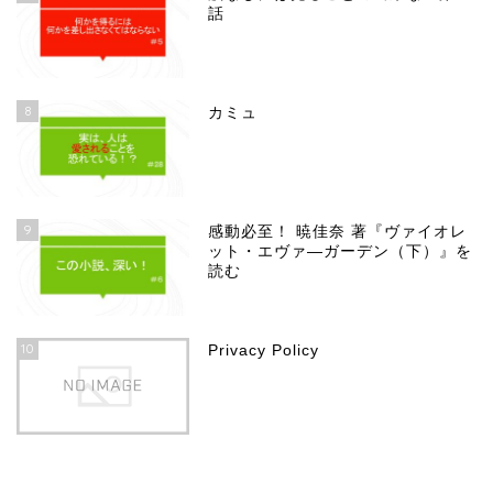
話
8
カミュ
9
感動必至！ 暁佳奈 著『ヴァイオレ
ット・エヴァ―ガーデン（下）』を
読む
10
Privacy Policy