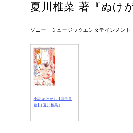
夏川椎菜 著『ぬけ
ソニー・ミュージックエンタテインメント 
小説 ぬけがら【電子書
籍】[ 夏川椎菜 ]