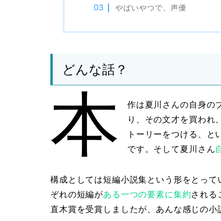
やばいやつで、声優
どんな話？
本
作は夏川さんの自身の
り、その文才を買われ
トーリーをつける、と
です。そして夏川さん
構成としては
短編小説集
という形をとって
ぞれの短編が
ある一つの要素に集約
される
直木賞を受賞しましたが、あんな感じの小