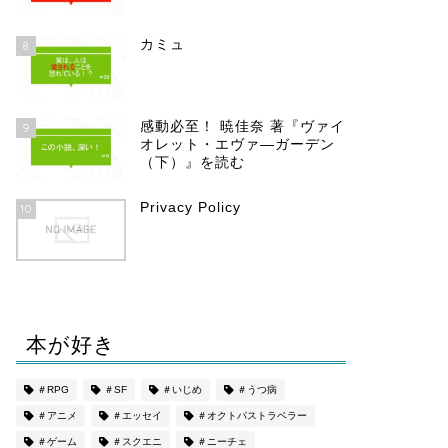
カミュ
8
感動必至！ 暁佳奈 著『ヴァイ
9
オレット・エヴァ―ガーデン
（下）』を読む
Privacy Policy
10
本が好き
＃RPG
＃SF
＃いじめ
＃うつ病
＃アニメ
＃エッセイ
＃オクトパストラベラー
＃ゲーム
＃スクエニ
＃ニーチェ