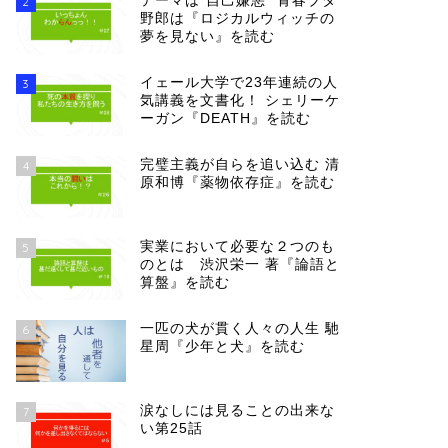
テーマは”自己嫌悪” 青春ブタ
2
野郎は『ロジカルウィッチの
夢を見ない』を読む
イェール大学で23年連続の人
3
気講義を文書化！ シェリーケ
ーガン『DEATH』を読む
完璧主義が自らを追い込む 清
4
原和博『薬物依存症』を読む
実業において必要な２つのも
5
のとは 渋沢栄一 著『論語と
算盤』を読む
一匹の犬が貫く人々の人生 馳
6
星周『少年と犬』を読む
涙なしには見ることの出来な
7
い第25話