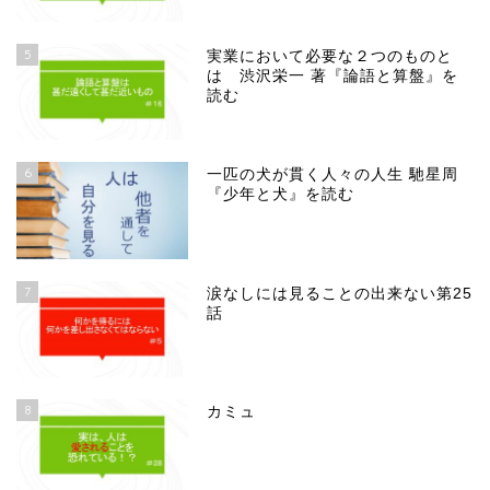
5
実業において必要な２つのものと
は 渋沢栄一 著『論語と算盤』を
読む
6
一匹の犬が貫く人々の人生 馳星周
『少年と犬』を読む
7
涙なしには見ることの出来ない第25
話
8
カミュ