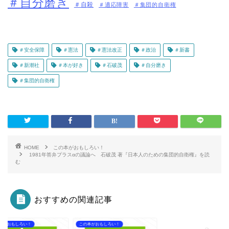
＃自分磨き
＃自殺
＃適応障害
＃集団的自衛権
＃安全保障
＃憲法
＃憲法改正
＃政治
＃新書
＃新潮社
＃本が好き
＃石破茂
＃自分磨き
＃集団的自衛権
HOME
この本がおもしろい！
1981年答弁プラスαの議論へ 石破茂 著『日本人のための集団的自衛権』を読
む
おすすめの関連記事
本がおもしろい！
この本がおもしろい！