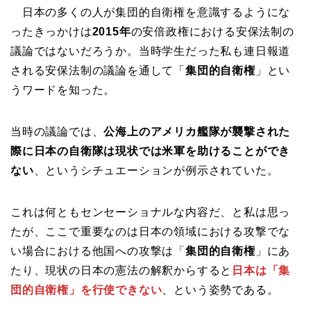
日本の多くの人が集団的自衛権を意識するようにな
ったきっかけは
2015年
の安倍政権における安保法制の
議論ではないだろうか。当時学生だった私も連日報道
される安保法制の議論を通して「
集団的自衛権
」とい
うワードを知った。
当時の議論では、
公海上のアメリカ艦隊が襲撃された
際に日本の自衛隊は現状では米軍を助けることができ
ない
、というシチュエーションが例示されていた。
これは何ともセンセーショナルな内容だ、と私は思っ
たが、ここで重要なのは日本の領域における攻撃でな
い場合における他国への攻撃は「
集団的自衛権
」にあ
たり、現状の日本の憲法の解釈からすると
日本は「集
団的自衛権」を行使できない
、という姿勢である。