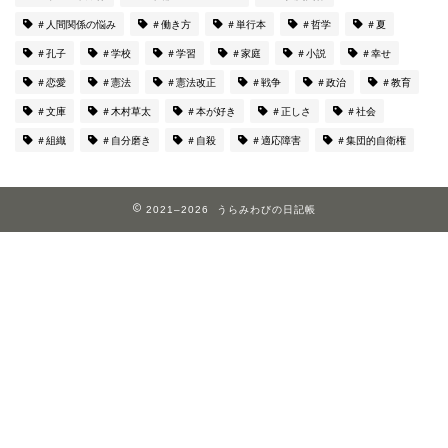
＃人間関係の悩み
＃働き方
＃単行本
＃哲学
＃夏
＃孔子
＃学校
＃学習
＃家庭
＃小説
＃幸せ
＃恋愛
＃憲法
＃憲法改正
＃戦争
＃政治
＃教育
＃文庫
＃木村草太
＃本が好き
＃正しさ
＃社会
＃組織
＃自分磨き
＃自殺
＃適応障害
＃集団的自衛権
2021–2026 うらみわびの日記帳