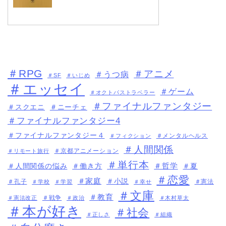
＃RPG
＃アニメ
＃うつ病
＃SF
＃いじめ
＃エッセイ
＃ゲーム
＃オクトパストラベラー
＃ファイナルファンタジー
＃スクエニ
＃ニーチェ
＃ファイナルファンタジー4
＃ファイナルファンタジー４
＃メンタルヘルス
＃フィクション
＃人間関係
＃京都アニメーション
＃リモート旅行
＃単行本
＃哲学
＃人間関係の悩み
＃働き方
＃夏
＃恋愛
＃家庭
＃小説
＃孔子
＃憲法
＃学校
＃学習
＃幸せ
＃文庫
＃教育
＃戦争
＃憲法改正
＃政治
＃木村草太
＃本が好き
＃社会
＃正しさ
＃組織