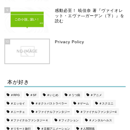
9
感動必至！ 暁佳奈 著『ヴァイオレ
ット・エヴァ―ガーデン（下）』を
読む
10
Privacy Policy
本が好き
＃RPG
＃SF
＃いじめ
＃うつ病
＃アニメ
＃エッセイ
＃オクトパストラベラー
＃ゲーム
＃スクエニ
＃ニーチェ
＃ファイナルファンタジー
＃ファイナルファンタジー4
＃ファイナルファンタジー４
＃フィクション
＃メンタルヘルス
＃リモート旅行
＃京都アニメーション
＃人間関係