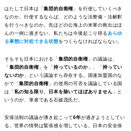
はたして日本は「
集団的自衛権
」を行使していくべき
なのか、行使するならば、どのような法整備・法解釈
を行うべきなのか。先ほどの公海上の米軍の救出はほ
んの一例に過ぎない。私たちは今後起こり得る
あらゆ
る事態に対処できる状態
をつくらなければならない。
そもそも日本における「
集団的自衛権
」の議論は、
「
集団的自衛権
」を「
持っているのか
」、「
持ってい
ないのか
」という議論すら存在する。国連加盟国のな
かで「
集団的自衛権
」の使用の可否を議論している国
は「
私の知る限り、日本を除いてほぼありません
」と
いうのが、筆者である石破茂氏だ。
安保法制の議論が沸き起こって
6年
が過ぎようとしてい
る。世界の情勢は緊張感を増している。日本の安全保