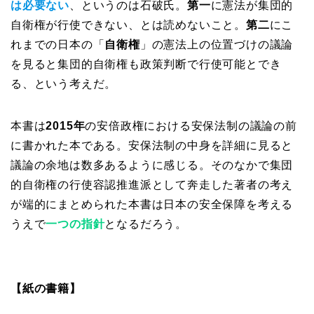
は必要ない
、というのは石破氏。
第一
に憲法が集団的
自衛権が行使できない、とは読めないこと。
第二
にこ
れまでの日本の「
自衛権
」の憲法上の位置づけの議論
を見ると集団的自衛権も政策判断で行使可能とでき
る、という考えだ。
本書は
2015年
の安倍政権における安保法制の議論の前
に書かれた本である。安保法制の中身を詳細に見ると
議論の余地は数多あるように感じる。そのなかで集団
的自衛権の行使容認推進派として奔走した著者の考え
が端的にまとめられた本書は日本の安全保障を考える
うえで
一つの指針
となるだろう。
【紙の書籍】