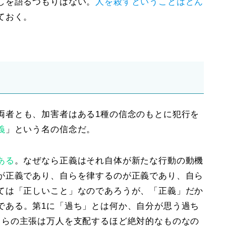
しを語るつもりはない。
人を殺すということはどん
ておく。
両者とも、加害者はある
1種
の信念のもとに犯行を
義
」
という名の信念だ。
ある
。なぜなら正義はそれ自体が新たな行動の動機
が正義であり、自らを律するのが正義であり、自ら
ては「
正しいこと
」なのであろうが、「正義」だか
である。
第
1に「過ち」とは何か、自分が思う過ち
自らの主張は万人を支配するほど絶対的なものなの