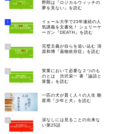
野郎は『ロジカルウィッチの
夢を見ない』を読む
イェール大学で23年連続の人
3
気講義を文書化！ シェリーケ
ーガン『DEATH』を読む
完璧主義が自らを追い込む 清
4
原和博『薬物依存症』を読む
実業において必要な２つのも
5
のとは 渋沢栄一 著『論語と
算盤』を読む
一匹の犬が貫く人々の人生 馳
6
星周『少年と犬』を読む
涙なしには見ることの出来な
7
い第25話