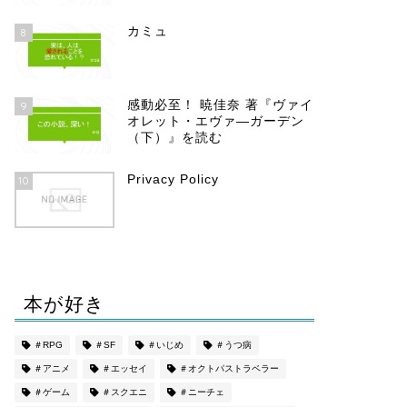
カミュ
8
感動必至！ 暁佳奈 著『ヴァイ
9
オレット・エヴァ―ガーデン
（下）』を読む
Privacy Policy
10
本が好き
＃RPG
＃SF
＃いじめ
＃うつ病
＃アニメ
＃エッセイ
＃オクトパストラベラー
＃ゲーム
＃スクエニ
＃ニーチェ