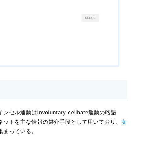
CLOSE
インセル運動は
Involuntary celibate
運動の略語
ネットを主な情報の媒介手段として用いており、
女
集まっている。