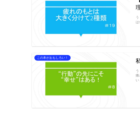
う
は
この本がおもしろい！
う
痛
い