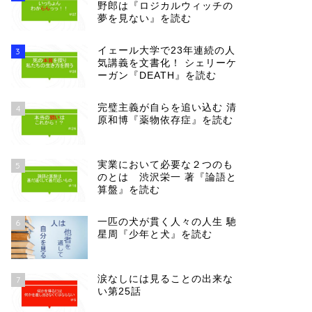
野郎は『ロジカルウィッチの
夢を見ない』を読む
イェール大学で23年連続の人
3
気講義を文書化！ シェリーケ
ーガン『DEATH』を読む
完璧主義が自らを追い込む 清
4
原和博『薬物依存症』を読む
実業において必要な２つのも
5
のとは 渋沢栄一 著『論語と
算盤』を読む
一匹の犬が貫く人々の人生 馳
6
星周『少年と犬』を読む
涙なしには見ることの出来な
7
い第25話