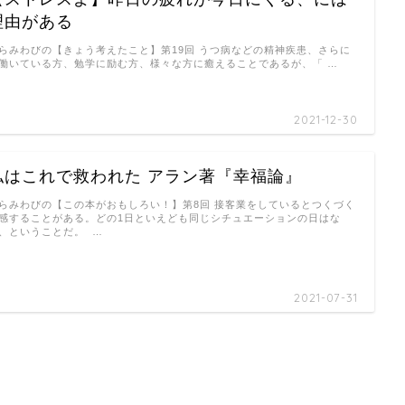
理由がある
らみわびの【きょう考えたこと】第19回 うつ病などの精神疾患、さらに
働いている方、勉学に励む方、様々な方に癒えることであるが、「 …
2021-12-30
私はこれで救われた アラン著『幸福論』
らみわびの【この本がおもしろい！】第8回 接客業をしているとつくづく
感することがある。どの1日といえども同じシチュエーションの日はな
、ということだ。 …
2021-07-31