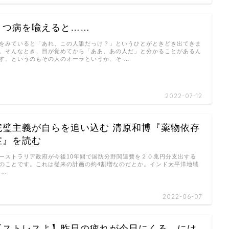
うつ病を喩えると……
をみていると「あれ、この人誰だっけ？」というひとがときどき出てきま
。そんなとき、目が覚めてから「ああ、あの人だ」と分かることがあるん
す。というのもその人のオーラというか、そ …
2022-07-12
完璧主義が自らを追い込む 清原和博『薬物依存
症』を読む
ーストラリア政府が今後10年間で国防分野関連費を２０兆円分支出する
のことです。これは従来の計画の約4割増なのだとか。インド太平洋地域
 …
2022-06-07
【ストレスよ】昨日の疲れが今日にくる、には