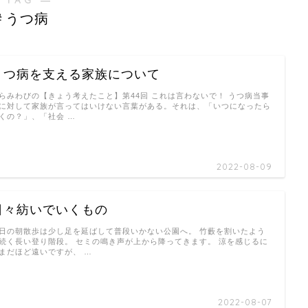
＃うつ病
うつ病を支える家族について
らみわびの【きょう考えたこと】第44回 これは言わないで！ うつ病当事
に対して家族が言ってはいけない言葉がある。それは、「いつになったら
くの？」、「社会 …
2022-08-09
日々紡いでいくもの
日の朝散歩は少し足を延ばして普段いかない公園へ。 竹藪を割いたよう
続く長い登り階段。 セミの鳴き声が上から降ってきます。 涼を感じるに
まだほど遠いですが、 …
2022-08-07