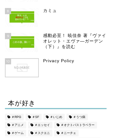
カミュ
8
感動必至！ 暁佳奈 著『ヴァイ
9
オレット・エヴァ―ガーデン
（下）』を読む
Privacy Policy
10
本が好き
＃RPG
＃SF
＃いじめ
＃うつ病
＃アニメ
＃エッセイ
＃オクトパストラベラー
＃ゲーム
＃スクエニ
＃ニーチェ