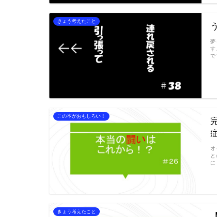
きょう考えたこと
夢
す
で
この本がおもしろい！
オ
と
に
きょう考えたこと