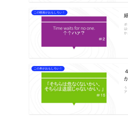
この映画がおもしろい！
ポ
は
か
この本がおもしろい！
う
ア