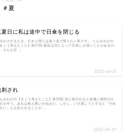
＃夏
真夏日に私は途中で日傘を閉じる
出かけするとき、行きと帰りは違う道で帰りたい私です。 うらみわびの
きょう考えたこと】第37回 最近は日によって日差しが強いことがあるの
、そんな日 …
2022-06-21
虫刺され
らみわびの【きょう考えたこと】第30回 虫に刺されると皮膚に独特のか
みを伴う。あれは耐え難いかゆみだ。しかし、いざ掻こうとすると「やめ
さい」と止められることが …
2022-04-27