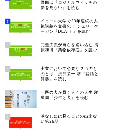
野郎は『ロジカルウィッチの
夢を見ない』を読む
イェール大学で23年連続の人
3
気講義を文書化！ シェリーケ
ーガン『DEATH』を読む
完璧主義が自らを追い込む 清
4
原和博『薬物依存症』を読む
実業において必要な２つのも
5
のとは 渋沢栄一 著『論語と
算盤』を読む
一匹の犬が貫く人々の人生 馳
6
星周『少年と犬』を読む
涙なしには見ることの出来な
7
い第25話