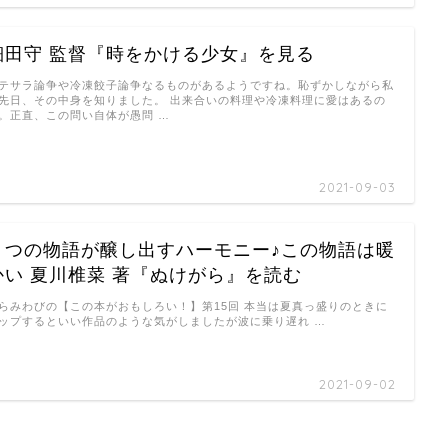
細田守 監督『時をかける少女』を見る
テサラ論争や冷凍餃子論争なるものがあるようですね。恥ずかしながら私
先日、その中身を知りました。 出来合いの料理や冷凍料理に愛はあるの
。正直、この問い自体が愚問 …
2021-09-03
４つの物語が醸し出すハーモニー♪この物語は暖
かい 夏川椎菜 著『ぬけがら』を読む
らみわびの【この本がおもしろい！】第15回 本当は夏真っ盛りのときに
ップするといい作品のような気がしましたが波に乗り遅れ …
2021-09-02