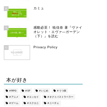
カミュ
8
感動必至！ 暁佳奈 著『ヴァイ
9
オレット・エヴァ―ガーデン
（下）』を読む
Privacy Policy
10
本が好き
＃RPG
＃SF
＃いじめ
＃うつ病
＃アニメ
＃エッセイ
＃オクトパストラベラー
＃ゲーム
＃スクエニ
＃ニーチェ