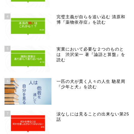
4
完璧主義が自らを追い込む 清原和
博『薬物依存症』を読む
5
実業において必要な２つのものと
は 渋沢栄一 著『論語と算盤』を
読む
6
一匹の犬が貫く人々の人生 馳星周
『少年と犬』を読む
7
涙なしには見ることの出来ない第25
話