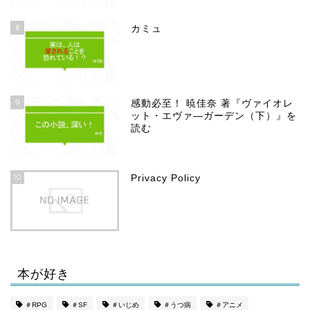
8
カミュ
9
感動必至！ 暁佳奈 著『ヴァイオレ
ット・エヴァ―ガーデン（下）』を
読む
10
Privacy Policy
本が好き
ホーム
＃RPG
＃SF
＃いじめ
＃うつ病
＃アニメ