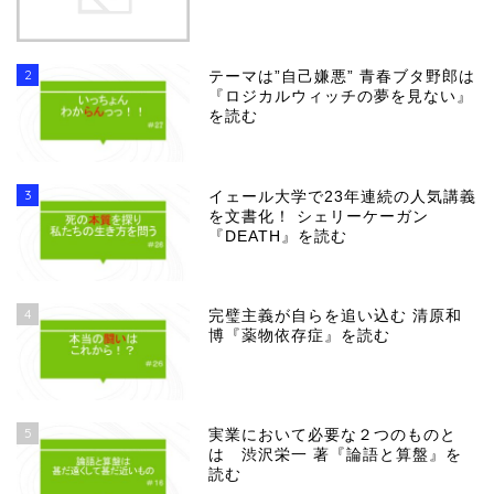
2
テーマは”自己嫌悪” 青春ブタ野郎は
『ロジカルウィッチの夢を見ない』
を読む
3
イェール大学で23年連続の人気講義
を文書化！ シェリーケーガン
『DEATH』を読む
4
完璧主義が自らを追い込む 清原和
博『薬物依存症』を読む
5
実業において必要な２つのものと
は 渋沢栄一 著『論語と算盤』を
読む