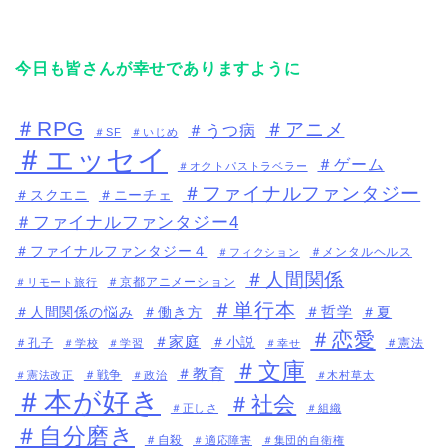
今日も皆さんが幸せでありますように
＃RPG
＃アニメ
＃うつ病
＃SF
＃いじめ
＃エッセイ
＃ゲーム
＃オクトパストラベラー
＃ファイナルファンタジー
＃スクエニ
＃ニーチェ
＃ファイナルファンタジー4
＃ファイナルファンタジー４
＃メンタルヘルス
＃フィクション
＃人間関係
＃京都アニメーション
＃リモート旅行
＃単行本
＃哲学
＃人間関係の悩み
＃働き方
＃夏
＃恋愛
＃家庭
＃小説
＃孔子
＃憲法
＃学校
＃学習
＃幸せ
＃文庫
＃教育
＃戦争
＃憲法改正
＃政治
＃木村草太
＃本が好き
＃社会
＃正しさ
＃組織
＃自分磨き
＃自殺
＃適応障害
＃集団的自衛権