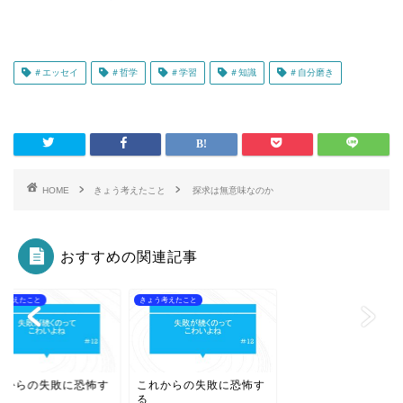
＃エッセイ
＃哲学
＃学習
＃知識
＃自分磨き
HOME
きょう考えたこと
探求は無意味なのか
おすすめの関連記事
う考えたこと
きょう考えたこと
れからの失敗に恐怖す
これからの失敗に恐怖す
る