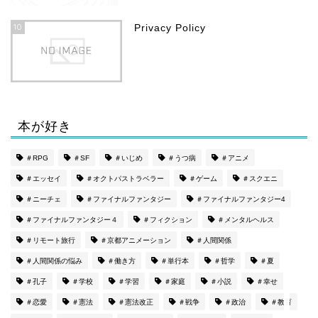
10
Privacy Policy
本が好き
ホーム
＃RPG
＃SF
＃いじめ
＃うつ病
＃アニメ
＃エッセイ
＃オクトパストラベラー
＃ゲーム
＃スクエニ
プロフィール
＃ニーチェ
＃ファイナルファンタジー
＃ファイナルファンタジー4
Privacy Policy
＃ファイナルファンタジー４
＃フィクション
＃メンタルヘルス
＃リモート旅行
＃京都アニメーション
＃人間関係
特定商取引法に基づく表記
＃人間関係の悩み
＃働き方
＃単行本
＃哲学
＃夏
＃孔子
＃学校
＃学習
＃家庭
＃小説
＃幸せ
＃恋愛
＃憲法
＃憲法改正
＃戦争
＃政治
＃教育