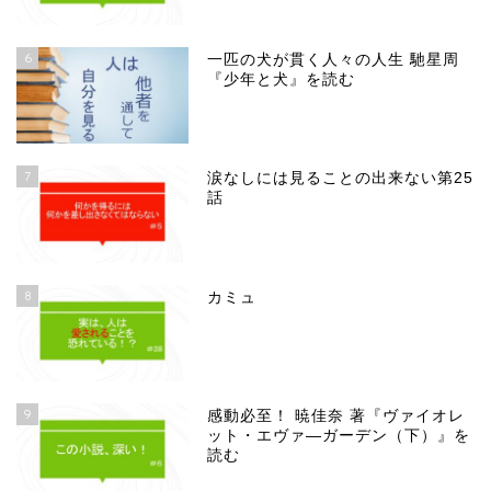
6
一匹の犬が貫く人々の人生 馳星周
『少年と犬』を読む
7
涙なしには見ることの出来ない第25
話
8
カミュ
9
感動必至！ 暁佳奈 著『ヴァイオレ
ット・エヴァ―ガーデン（下）』を
読む