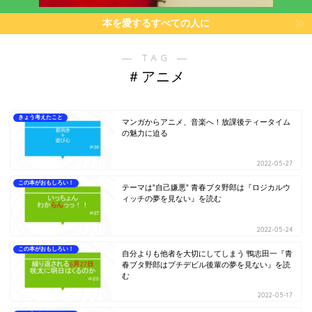
本を愛するすべての人に
― TAG ―
＃アニメ
きょう考えたこと
マンガからアニメ、音楽へ！放課後ティータイム
の魅力に迫る
2022-05-27
この本がおもしろい！
テーマは”自己嫌悪” 青春ブタ野郎は『ロジカルウ
ィッチの夢を見ない』を読む
2022-05-24
この本がおもしろい！
自分よりも他者を大切にしてしまう 鴨志田一『青
春ブタ野郎はプチデビル後輩の夢を見ない』を読
む
2022-05-17