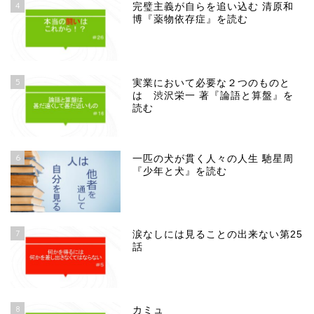
4
完璧主義が自らを追い込む 清原和
博『薬物依存症』を読む
5
実業において必要な２つのものと
は 渋沢栄一 著『論語と算盤』を
読む
6
一匹の犬が貫く人々の人生 馳星周
『少年と犬』を読む
7
涙なしには見ることの出来ない第25
話
8
カミュ