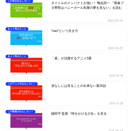
この本がおもしろい！
タイトルのインパクトが強い！ 鴨志田一 『青春ブ
タ野郎はバニーガール先輩の夢を見ない』を読む
2022-05-04
きょう考えたこと
"nao"という生き方
2022-04-25
きょう考えたこと
「盾」が活躍するアニメ3選
2022-01-18
このアニメがおもしろい！
涙なしには見ることの出来ない第25話
2021-12-29
この映画がおもしろい！
細田守 監督『時をかける少女』を見る
2021-09-03