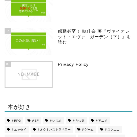
9
感動必至！ 暁佳奈 著『ヴァイオレ
ット・エヴァ―ガーデン（下）』を
読む
10
Privacy Policy
本が好き
ホーム
＃RPG
＃SF
＃いじめ
＃うつ病
＃アニメ
＃エッセイ
＃オクトパストラベラー
＃ゲーム
＃スクエニ
プロフィール