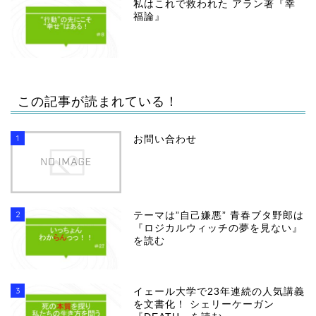
私はこれで救われた アラン著『幸
福論』
この記事が読まれている！
1
お問い合わせ
2
テーマは”自己嫌悪” 青春ブタ野郎は
『ロジカルウィッチの夢を見ない』
を読む
3
イェール大学で23年連続の人気講義
を文書化！ シェリーケーガン