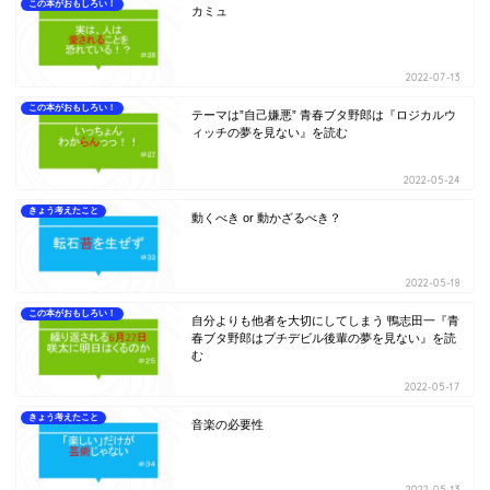
この本がおもしろい！
カミュ
2022-07-13
この本がおもしろい！
テーマは”自己嫌悪” 青春ブタ野郎は『ロジカルウ
ィッチの夢を見ない』を読む
2022-05-24
きょう考えたこと
動くべき or 動かざるべき？
2022-05-18
この本がおもしろい！
自分よりも他者を大切にしてしまう 鴨志田一『青
春ブタ野郎はプチデビル後輩の夢を見ない』を読
む
2022-05-17
きょう考えたこと
音楽の必要性
2022-05-13