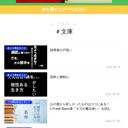
本を愛するすべての人に
― TAG ―
＃文庫
きょう考えたこと
指導者の戸惑い
2022-08-14
きょう考えたこと
恐怖と挑戦心
2022-08-05
この本がおもしろい！
心の底から欲しかったものはココにある！
L.Frank.Baum著『オズの魔法使い』を読む
2022-07-30