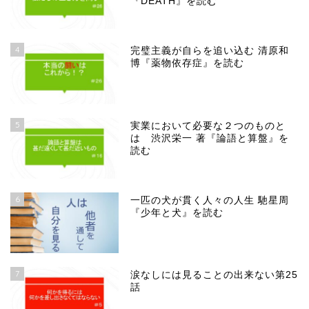
『DEATH』を読む
4
完璧主義が自らを追い込む 清原和
博『薬物依存症』を読む
5
実業において必要な２つのものと
は 渋沢栄一 著『論語と算盤』を
読む
6
一匹の犬が貫く人々の人生 馳星周
『少年と犬』を読む
7
涙なしには見ることの出来ない第25
話